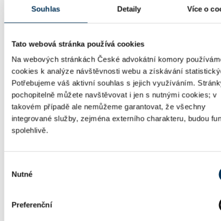
JUDr.
Souhlas
Detaily
Více o co
Michala Plachká,
obchodní a závazkové právo
LL.M.
Tato webová stránka používá cookies
Mgr. Bc.
Adam Ptašnik, Ph.D.
Na webových stránkách České advokátní komory používám
cookies k analýze návštěvnosti webu a získávání statistický
Mgr. Lukáš Seibert
Potřebujeme váš aktivní souhlas s jejich využíváním. Stránk
pochopitelně můžete navštěvovat i jen s nutnými cookies; v
Mgr. Kateřina
takovém případě ale nemůžeme garantovat, že všechny
Selníková
integrované služby, zejména externího charakteru, budou fu
Mgr. Karla Štuklová
spolehlivě.
Holoušková
Mgr. Martin Šlampa
občanské a správní právo
Výběr
Nutné
souhlasu
LEGENDA: Advokátky/advokáti, označeni světležlutou
barvou, jsou připraveni zdarma pomáhat mladým
Preferenční
lidem, opouštějícím Dětské domovy. Oblast práva, ve
které jsou ochotni poskytnout právní pomoc, je