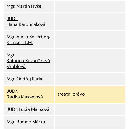
Mgr. Martin Hykel
JUDr.
Hana Karchňáková
Mgr. Alicja Kellerberg
Klimeš, LL.M.
Mgr.
Katarína Kovarčíková
Vrablová
Mgr. Ondřej Kurka
JUDr.
trestní právo
Radka Kurovcová
JUDr. Lucia Mališová
Mgr. Roman Měrka