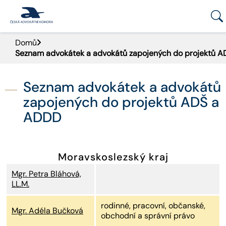
Domů
PORTÁL ČAK
Seznam advokátek a advokátů zapojených do projektů 
DOMŮ
Seznam advokátek a advokátů
AKTUALITY
zapojených do projektů ADŠ a
ADDD
DOKUMENTY A FORMULÁŘE
PRO VEŘEJNOST
Moravskoslezský kraj
Mgr. Petra Bláhová,
ADVOKÁTNÍ DENÍK
LL.M.
KONTAKT
rodinné, pracovní, občanské,
Mgr. Adéla Bučková
obchodní a správní právo