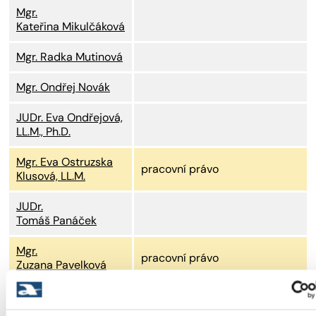
Mgr.
Kateřina Mikulčáková
Mgr. Radka Mutinová
Mgr. Ondřej Novák
JUDr. Eva Ondřejová,
LL.M., Ph.D.
Mgr. Eva Ostruzska
pracovní právo
Klusová, LL.M.
JUDr.
Tomáš Panáček
Mgr.
pracovní právo
Zuzana Pavelková
Mgr. Martin Pešek