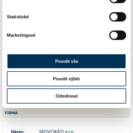
Mgr. JANA VINKLEROVÁ
Koncipient:
Stav:
Aktivní
Statistické
Marketingové
KONTAKT
martin.cajka@3advokati.cz
Email:
Povolit vše
Povolit výběr
+420721766346
Telefon:
Odmítnout
FIRMA
3ADVOKÁTI s.r.o.
Název: