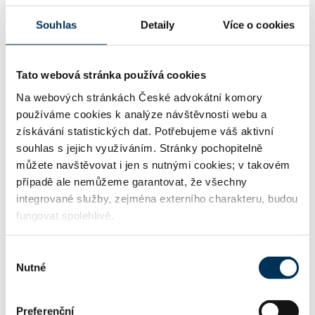
KONCIPIENTI
Souhlas
Detaily
Více o cookies
Mgr. DAVID FIALA
Koncipient:
Tato webová stránka používá cookies
Stav:
Aktivní
Na webových stránkách České advokátní komory
používáme cookies k analýze návštěvnosti webu a
získávání statistických dat. Potřebujeme váš aktivní
Mgr. VÍT HRUBÝ
Koncipient:
souhlas s jejich využíváním. Stránky pochopitelně
můžete navštěvovat i jen s nutnými cookies; v takovém
Stav:
Aktivní
případě ale nemůžeme garantovat, že všechny
integrované služby, zejména externího charakteru, budou
fungovat spolehlivě.
Mgr. JAN KURNÍK
Koncipient:
Výběr
Stav:
Aktivní
Nutné
souhlasu
Preferenční