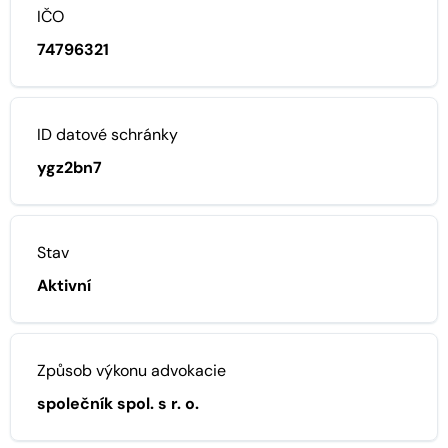
IČO
74796321
ID datové schránky
ygz2bn7
Stav
Aktivní
Způsob výkonu advokacie
společník spol. s r. o.