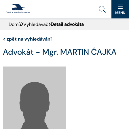
MENU
Domů
Vyhledávač
Detail advokáta
PORTÁL ČAK
<
zpět na vyhledávání
DOMŮ
Advokát - Mgr. MARTIN ČAJKA
AKTUALITY
DOKUMENTY A FORMULÁŘE
PRO VEŘEJNOST
ADVOKÁTNÍ DENÍK
KONTAKT