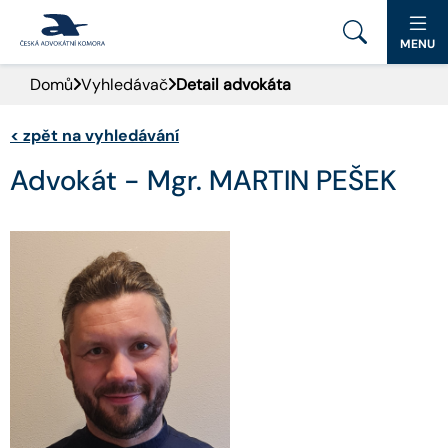
MENU
Domů
Vyhledávač
Detail advokáta
PORTÁL ČAK
<
zpět na vyhledávání
DOMŮ
Advokát - Mgr. MARTIN PEŠEK
AKTUALITY
DOKUMENTY A FORMULÁŘE
PRO VEŘEJNOST
ADVOKÁTNÍ DENÍK
KONTAKT