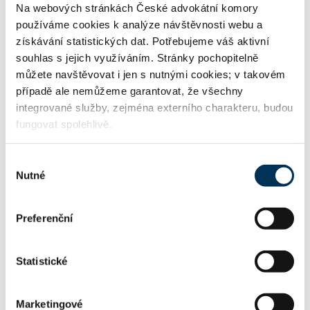
Na webových stránkách České advokátní komory
Mediátor
používáme cookies k analýze návštěvnosti webu a
získávání statistických dat. Potřebujeme váš aktivní
souhlas s jejich využíváním. Stránky pochopitelně
můžete navštěvovat i jen s nutnými cookies; v takovém
KONTAKT
případě ale nemůžeme garantovat, že všechny
integrované služby, zejména externího charakteru, budou
http://www.vislegis.cz
WWW:
fungovat spolehlivě.
Výběr
Nutné
souhlasu
pesek@vislegis.cz
Email:
Preferenční
+420608742944
Telefon:
Statistické
Marketingové
FIRMA