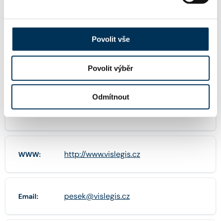
Mgr. Martin Pešek, advokát
Název:
Povolit vše
Povolit výběr
76014380
IČO:
Odmítnout
Janošíkova 736/2 , 78701 Šumperk
Adresa:
http://www.vislegis.cz
WWW:
pesek@vislegis.cz
Email: