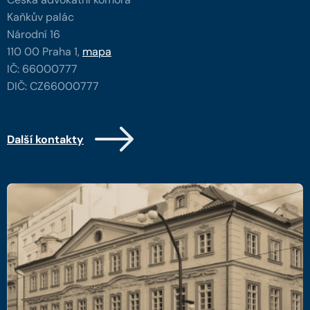
Kaňkův palác
Národní 16
110 00 Praha 1,
mapa
IČ: 66000777
DIČ: CZ66000777
Další kontakty