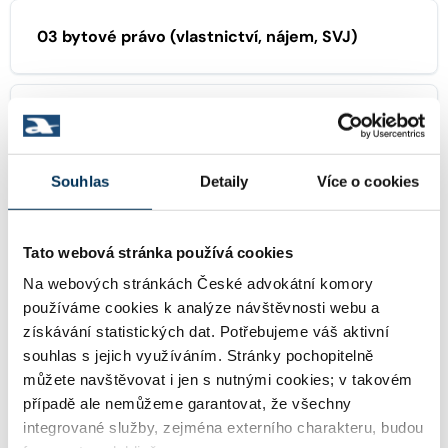
03 bytové právo (vlastnictví, nájem, SVJ)
04 dědické právo
Souhlas
Detaily
Více o cookies
11 obecně prospěšné společnosti, nadace,
spolky
Tato webová stránka používá cookies
Na webových stránkách České advokátní komory
používáme cookies k analýze návštěvnosti webu a
29 trestní právo
získávání statistických dat. Potřebujeme váš aktivní
souhlas s jejich využíváním. Stránky pochopitelně
můžete navštěvovat i jen s nutnými cookies; v takovém
38 pracovní právo
případě ale nemůžeme garantovat, že všechny
integrované služby, zejména externího charakteru, budou