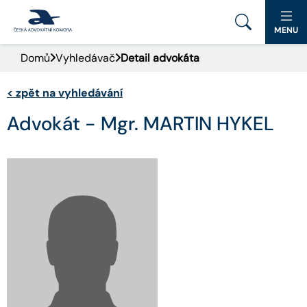
MENU
Domů
Vyhledávač
Detail advokáta
PORTÁL ČAK
<
zpět na vyhledávání
DOMŮ
Advokát - Mgr. MARTIN HYKEL
AKTUALITY
DOKUMENTY A FORMULÁŘE
PRO VEŘEJNOST
ADVOKÁTNÍ DENÍK
KONTAKT