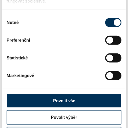
fungovat spolehlivě.
KONTAKT
Výběr
Nutné
souhlasu
martin.hykel@3advokati.cz
Email:
Preferenční
+420775774434
Telefon:
Statistické
Marketingové
FIRMA
3ADVOKÁTI s.r.o.
Název:
Povolit vše
Povolit výběr
06799515
IČO: