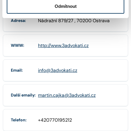
Odmítnout
Nádražní 879/27 , 70200 Ostrava
Adresa:
http://www.3advokati.cz
WWW:
info@3advokati.cz
Email:
martin.cajka@3advokati.cz
Další emaily:
+420770195212
Telefon: