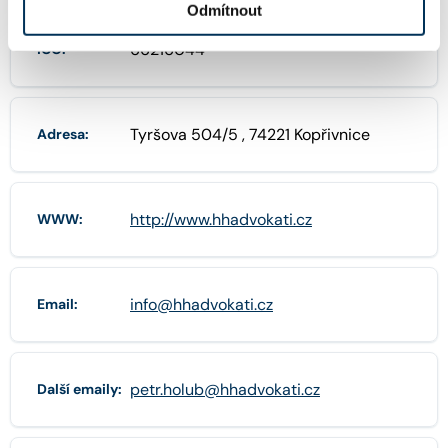
Odmítnout
66216044
IČO:
Tyršova 504/5 , 74221 Kopřivnice
Adresa:
http://www.hhadvokati.cz
WWW:
info@hhadvokati.cz
Email:
petr.holub@hhadvokati.cz
Další emaily: