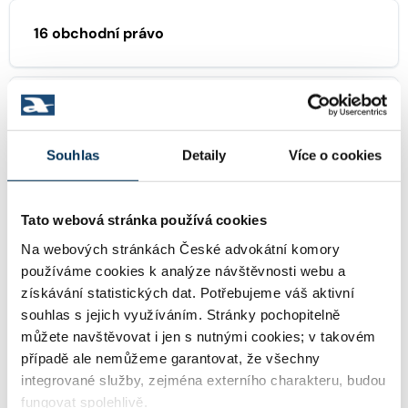
16 obchodní právo
23 autorské právo
Souhlas
Detaily
Více o cookies
29 trestní právo
Tato webová stránka používá cookies
Na webových stránkách České advokátní komory
používáme cookies k analýze návštěvnosti webu a
KONTAKT
získávání statistických dat. Potřebujeme váš aktivní
souhlas s jejich využíváním. Stránky pochopitelně
http://www.hhadvokati.cz
WWW:
můžete navštěvovat i jen s nutnými cookies; v takovém
případě ale nemůžeme garantovat, že všechny
integrované služby, zejména externího charakteru, budou
fungovat spolehlivě.