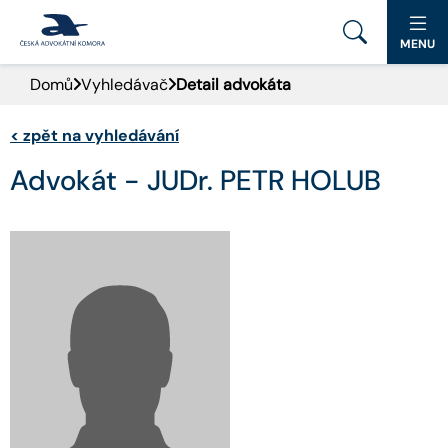
MENU
Domů
Vyhledávač
Detail advokáta
PORTÁL ČAK
<
zpět na vyhledávání
DOMŮ
Advokát - JUDr. PETR HOLUB
AKTUALITY
DOKUMENTY A FORMULÁŘE
PRO VEŘEJNOST
ADVOKÁTNÍ DENÍK
KONTAKT