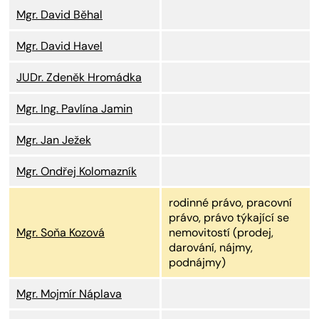
Mgr. David Běhal
Mgr. David Havel
JUDr. Zdeněk Hromádka
Mgr. Ing. Pavlína Jamin
Mgr. Jan Ježek
Mgr. Ondřej Kolomazník
rodinné právo, pracovní
právo, právo týkající se
Mgr. Soňa Kozová
nemovitostí (prodej,
darování, nájmy,
podnájmy)
Mgr. Mojmír Náplava