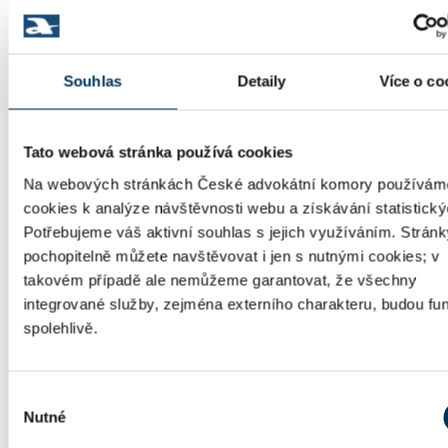
JUDr. Stanislav Zenáhlík
LEGENDA: Advokátky/advokáti, označeni světležlutou
Souhlas
Detaily
Více o co
barvou, jsou připraveni
zdarma
pomáhat mladým
lidem, opouštějícím Dětské domovy. Oblast práva, ve
které jsou ochotni poskytnout právní pomoc, je
vyznačena vpravo.
Tato webová stránka používá cookies
Na webových stránkách České advokátní komory používám
cookies k analýze návštěvnosti webu a získávání statistický
Potřebujeme váš aktivní souhlas s jejich využíváním. Stránk
pochopitelně můžete navštěvovat i jen s nutnými cookies; v
takovém případě ale nemůžeme garantovat, že všechny
integrované služby, zejména externího charakteru, budou fu
spolehlivě.
Výběr
Nutné
souhlasu