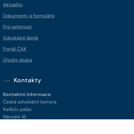
Aktuality
Dokumenty a formuláře
Pro veřejnost
Advokátní deník
Portál ČAK
Úřední deska
Kontakty
Kontaktní informace
Česká advokátní komora
Kaňkův palác
Národní 16
110 00 Praha 1,
mapa
IČ: 66000777