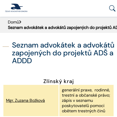
Domů
PORTÁL ČAK
Seznam advokátek a advokátů zapojených do projektů 
DOMŮ
Seznam advokátek a advokátů
AKTUALITY
zapojených do projektů ADŠ a
ADDD
DOKUMENTY A FORMULÁŘE
PRO VEŘEJNOST
Zlínský kraj
generální praxe, rodinné,
ADVOKÁTNÍ DENÍK
trestní a občanské právo;
Mgr. Zuzana Božková
zápis v seznamu
KONTAKT
poskytovatelů pomoci
obětem trestných činů