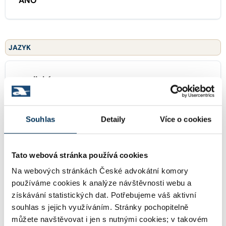
ANO
JAZYK
anglický
Souhlas
Detaily
Více o cookies
ZAMĚŘENÍ
Tato webová stránka používá cookies
01 generální praxe
Na webových stránkách České advokátní komory
používáme cookies k analýze návštěvnosti webu a
získávání statistických dat. Potřebujeme váš aktivní
KONTAKT
souhlas s jejich využíváním. Stránky pochopitelně
můžete navštěvovat i jen s nutnými cookies; v takovém