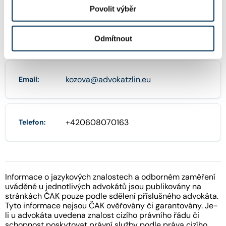
Povolit výběr
Kvítková 124/11 , 76001 Zlín
Adresa:
Odmítnout
kozova@advokatzlin.eu
Email:
+420608070163
Telefon:
Informace o jazykových znalostech a odborném zaměření
uváděné u jednotlivých advokátů jsou publikovány na
stránkách ČAK pouze podle sdělení příslušného advokáta.
Tyto informace nejsou ČAK ověřovány či garantovány. Je-
li u advokáta uvedena znalost cizího právního řádu či
schopnost poskytovat právní služby podle práva cizího