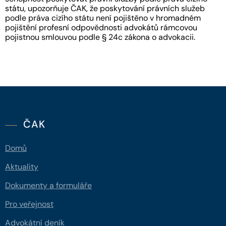
státu, upozorňuje ČAK, že poskytování právních služeb
podle práva cizího státu není pojištěno v hromadném
pojištění profesní odpovědnosti advokátů rámcovou
pojistnou smlouvou podle § 24c zákona o advokacii.
ČAK
Domů
Aktuality
Dokumenty a formuláře
Pro veřejnost
Advokátní deník