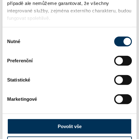
případě ale nemůžeme garantovat, že všechny
kozova@advokatzlin.eu
Email:
integrované služby, zejména externího charakteru, budou
fungovat spolehlivě.
+420608070163
Telefon:
Výběr
Nutné
souhlasu
+420557004326
Fax:
Preferenční
Statistické
FIRMA
Marketingové
Mgr. Soňa Kozová, advokát
Název:
Povolit vše
68048556
IČO: