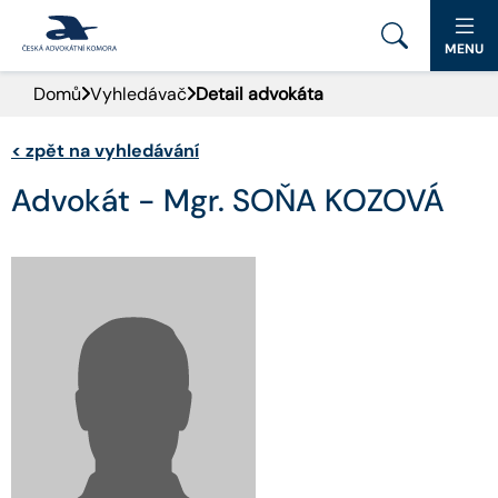
MENU
Domů
Vyhledávač
Detail advokáta
PORTÁL ČAK
<
zpět na vyhledávání
DOMŮ
Advokát - Mgr. SOŇA KOZOVÁ
AKTUALITY
DOKUMENTY A FORMULÁŘE
PRO VEŘEJNOST
ADVOKÁTNÍ DENÍK
KONTAKT