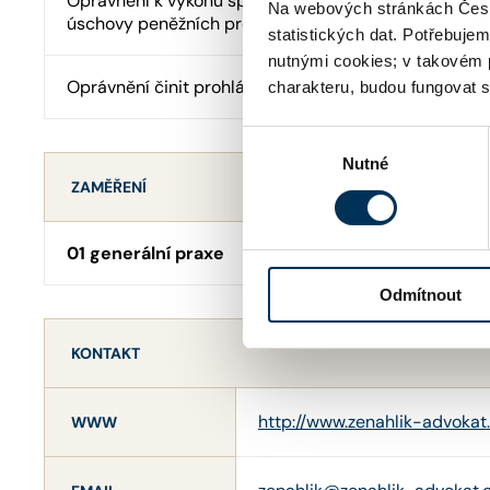
Oprávnění k výkonu správy cizího majetku a advokát
Na webových stránkách Česk
úschovy peněžních prostředků
statistických dat. Potřebuje
nutnými cookies; v takovém 
Oprávnění činit prohlášení o pravosti podpisu
charakteru, budou fungovat s
Výběr
Nutné
souhlasu
ZAMĚŘENÍ
01 generální praxe
Odmítnout
KONTAKT
http://www.zenahlik-advokat
WWW