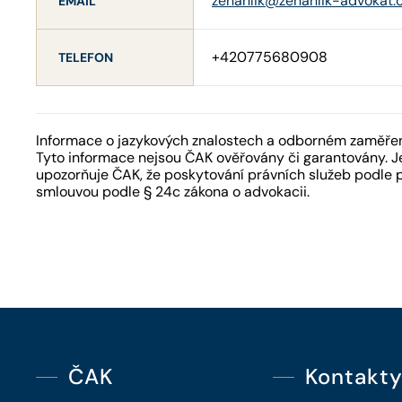
zenahlik@zenahlik-advokat.
EMAIL
+420775680908
TELEFON
Informace o jazykových znalostech a odborném zaměření
Tyto informace nejsou ČAK ověřovány či garantovány. Je
upozorňuje ČAK, že poskytování právních služeb podle 
smlouvou podle § 24c zákona o advokacii.
ČAK
Kontakt