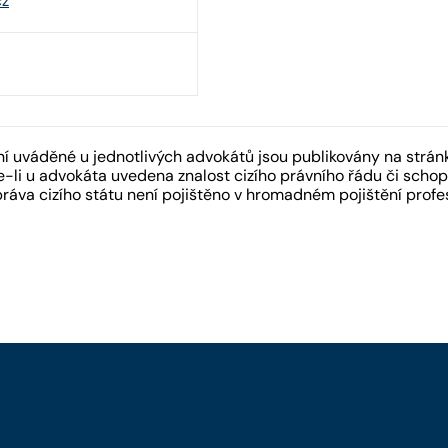
cz
 uváděné u jednotlivých advokátů jsou publikovány na strán
-li u advokáta uvedena znalost cizího právního řádu či schopn
práva cizího státu není pojištěno v hromadném pojištění pro
y