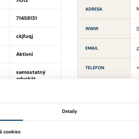
11012
M
ADRESA
71458131
h
WWW
ckjfuqj
z
EMAIL
Aktivní
TELEFON
samostatný
advokát
český (§ 5 ; §
5b)
Detaily
ANO
á cookies