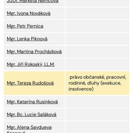
JUDr. Markéta Němcová
Mgr. Ivona Nováková
Mgr. Petr Pernica
Mgr. Lenka Piknová
Mgr. Martina Procházková
Mgr. Jiří Rokoský, LL.M.
právo občanské, pracovní,
Mgr. Tereza Rudošová
rodinné, dluhy (exekuce,
insolvence)
Mgr. Katarína Rusinková
Mgr. Bc. Lucie Saláková
Mgr. Alena Saydueva