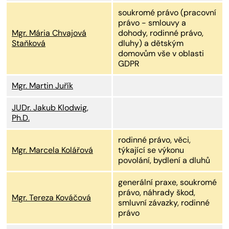
soukromé právo (pracovní
právo - smlouvy a
Mgr. Mária Chvajová
dohody, rodinné právo,
Staňková
dluhy) a dětským
domovům vše v oblasti
GDPR
Mgr. Martin Juřík
JUDr. Jakub Klodwig,
Ph.D.
rodinné právo, věci,
Mgr. Marcela Kolářová
týkající se výkonu
povolání, bydlení a dluhů
generální praxe, soukromé
právo, náhrady škod,
Mgr. Tereza Kováčová
smluvní závazky, rodinné
právo