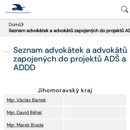
Domů
PORTÁL ČAK
Seznam advokátek a advokátů zapojených do projektů 
DOMŮ
Seznam advokátek a advokátů
AKTUALITY
zapojených do projektů ADŠ a
ADDD
DOKUMENTY A FORMULÁŘE
PRO VEŘEJNOST
Jihomoravský kraj
Mgr. Václav Bartek
ADVOKÁTNÍ DENÍK
Mgr. David Běhal
KONTAKT
Mgr. Marek Brada