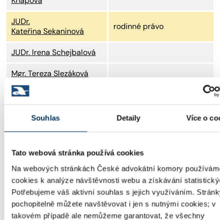
Knapová
JUDr.
rodinné právo
Kateřina Sekaninová
JUDr. Irena Schejbalová
Mgr. Tereza Slezáková
JUDr. Alžběta Slezarová
rodinné a trestní právo
JUDr. Veronika Střížová,
Souhlas
Detaily
Více o co
Ph.D. MSc.
přestupky, provinění
Tato webová stránka používá cookies
mladistvých, opatření pro
děti do 15 let, a kompletní
Na webových stránkách České advokátní komory používám
rodinná agenda a včetně
cookies k analýze návštěvnosti webu a získávání statistický
JUDr. Iveta Studenková
náhradní rodinné péče a
Potřebujeme váš aktivní souhlas s jejich využíváním. Stránk
spolupráce s OSPOD jako
pochopitelně můžete navštěvovat i jen s nutnými cookies; v
opatrovníkem ale i
kurátorem
takovém případě ale nemůžeme garantovat, že všechny