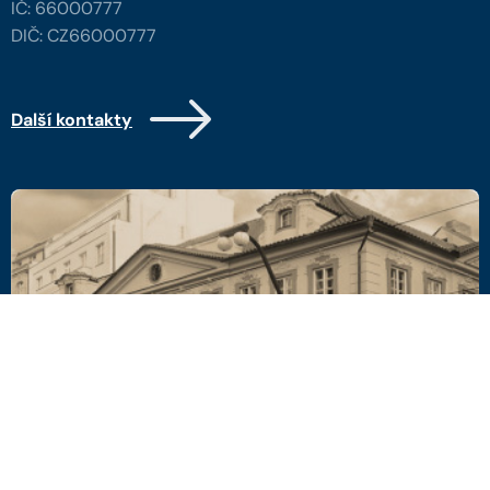
IČ: 66000777
DIČ: CZ66000777
Další kontakty