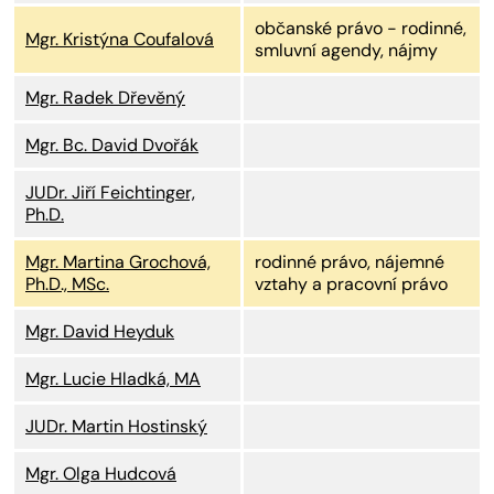
občanské právo - rodinné,
Mgr. Kristýna Coufalová
smluvní agendy, nájmy
Mgr. Radek Dřevěný
Mgr. Bc. David Dvořák
JUDr. Jiří Feichtinger,
Ph.D.
Mgr. Martina Grochová,
rodinné právo, nájemné
Ph.D., MSc.
vztahy a pracovní právo
Mgr. David Heyduk
Mgr. Lucie Hladká, MA
JUDr. Martin Hostinský
Mgr. Olga Hudcová