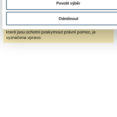
Mgr. Hana Wernerová
Povolit výběr
LEGENDA: Advokátky/advokáti, označeni světležlutou
Odmítnout
barvou, jsou připraveni zdarma pomáhat mladým
lidem, opouštějícím Dětské domovy. Oblast práva, ve
které jsou ochotni poskytnout právní pomoc, je
vyznačena vpravo.