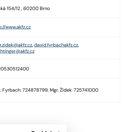
ká 154/12 , 60200 Brno
p://www.akfz.cz
r.zidek@akfz.cz
,
david.fyrbachakfz.cz
,
chtinger@akfz.cz
20530512400
. Fyrbach: 724878799, Mgr. Žídek: 725741000