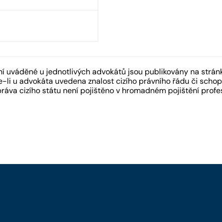
 uváděné u jednotlivých advokátů jsou publikovány na strán
-li u advokáta uvedena znalost cizího právního řádu či schopn
práva cizího státu není pojištěno v hromadném pojištění pro
y