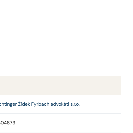
chtinger Žídek Fyrbach advokáti s.r.o.
304873