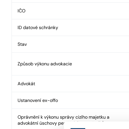
IČO
ID datové schránky
Stav
Způsob výkonu advokacie
Advokát
Ustanovení ex-offo
Oprávnění k výkonu správy cizího majetku a
advokátní úschovy peněžních prostředků