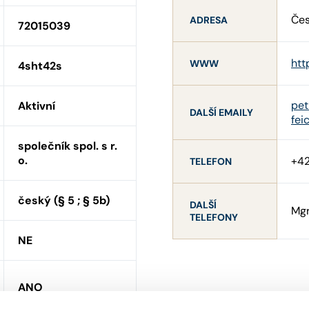
Čes
ADRESA
72015039
htt
WWW
4sht42s
pet
Aktivní
DALŠÍ EMAILY
fei
společník spol. s r.
o.
+4
TELEFON
český (§ 5 ; § 5b)
DALŠÍ
Mgr
TELEFONY
NE
ANO