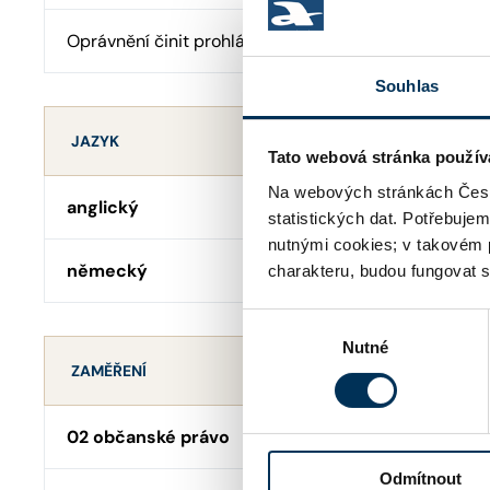
Oprávnění činit prohlášení o pravosti podpisu
Souhlas
JAZYK
Tato webová stránka použív
Na webových stránkách Česk
anglický
statistických dat. Potřebuje
nutnými cookies; v takovém 
německý
charakteru, budou fungovat s
Výběr
Nutné
souhlasu
ZAMĚŘENÍ
02 občanské právo
Odmítnout