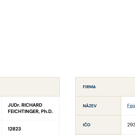
FIRMA
JUDr. RICHARD
Fei
NÁZEV
FEICHTINGER, Ph.D.
29
IČO
12823