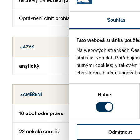
úschovy peněžních prostředků
Oprávnění činit prohlášení o pravosti podpisu
Souhlas
Tato webová stránka použív
JAZYK
Na webových stránkách Česk
statistických dat. Potřebuje
anglický
nutnými cookies; v takovém 
charakteru, budou fungovat s
Výběr
ZAMĚŘENÍ
Nutné
souhlasu
16 obchodní právo
22 nekalá soutěž
Odmítnout