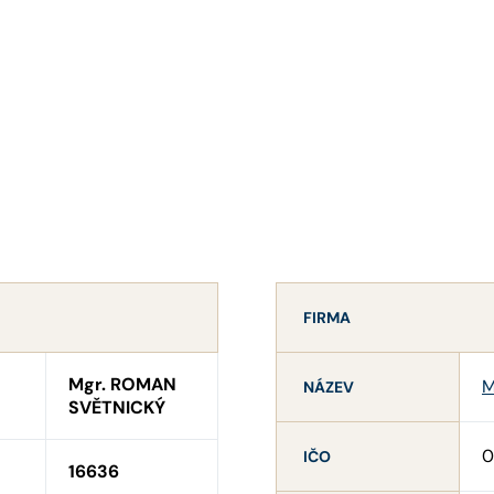
FIRMA
Mgr. ROMAN
M
NÁZEV
SVĚTNICKÝ
0
IČO
16636