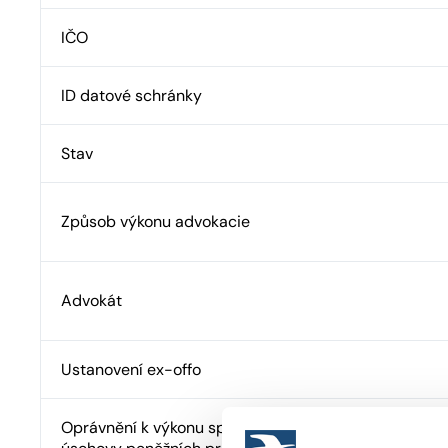
IČO
ID datové schránky
Stav
Způsob výkonu advokacie
Advokát
Ustanovení ex-offo
Oprávnění k výkonu správy cizího majetku a advokát