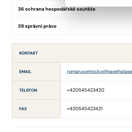
36 ochrana hospodářské soutěže
39 správní právo
KONTAKT
roman.svetnicky@havelholase
EMAIL
+420545423420
TELEFON
+420545423421
FAX