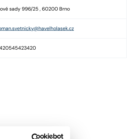
ové sady 996/25 , 60200 Brno
oman.svetnicky@havelholasek.cz
420545423420