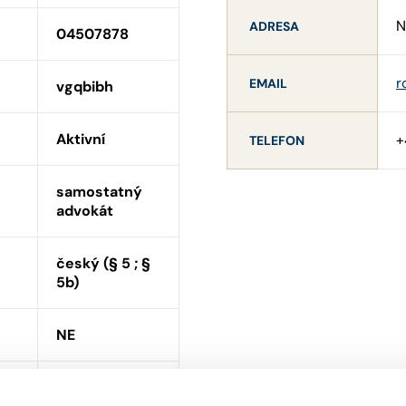
N
ADRESA
04507878
r
EMAIL
vgqbibh
Aktivní
+
TELEFON
samostatný
advokát
český (§ 5 ; §
5b)
NE
ní
ANO