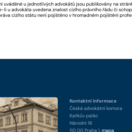
 uváděné u jednotlivých advokátů jsou publikovány na strán
-li u advokáta uvedena znalost cizího právního řádu či schopn
práva cizího státu není pojištěno v hromadném pojištění pro
y
Kontaktní informace
Česká advokátní komora
Kaňkův palác
Národní 16
110 00 Praha 1,
mapa