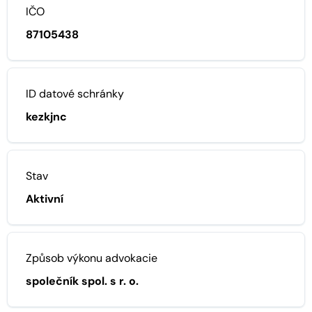
IČO
87105438
ID datové schránky
kezkjnc
Stav
Aktivní
Způsob výkonu advokacie
společník spol. s r. o.