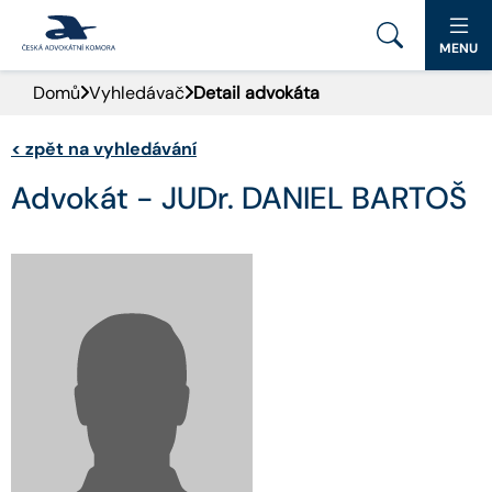
MENU
Domů
Vyhledávač
Detail advokáta
PORTÁL ČAK
<
zpět na vyhledávání
DOMŮ
Advokát - JUDr. DANIEL BARTOŠ
AKTUALITY
DOKUMENTY A FORMULÁŘE
PRO VEŘEJNOST
ADVOKÁTNÍ DENÍK
KONTAKT