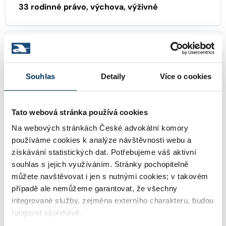
33 rodinné právo, výchova, výživné
39 správní právo
Souhlas
Detaily
Více o cookies
KONCIPIENTI
Tato webová stránka používá cookies
Mgr. LUCIE HERIŠEROVÁ
Na webových stránkách České advokátní komory
Koncipient:
používáme cookies k analýze návštěvnosti webu a
Stav:
Aktivní
získávání statistických dat. Potřebujeme váš aktivní
souhlas s jejich využíváním. Stránky pochopitelně
můžete navštěvovat i jen s nutnými cookies; v takovém
případě ale nemůžeme garantovat, že všechny
Mgr. MONIKA KOMÁRKOVÁ
Koncipient:
integrované služby, zejména externího charakteru, budou
Stav:
Aktivní
fungovat spolehlivě.