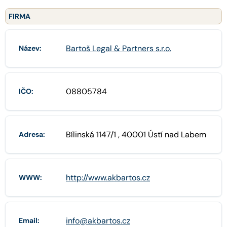
FIRMA
Bartoš Legal & Partners s.r.o.
Název:
08805784
IČO:
Bílinská 1147/1 , 40001 Ústí nad Labem
Adresa:
http://www.akbartos.cz
WWW:
info@akbartos.cz
Email: