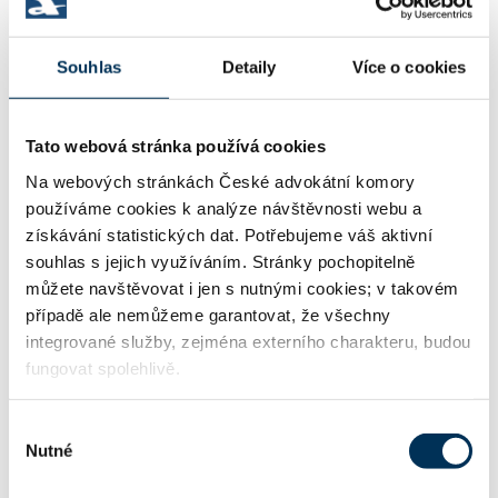
08805784
IČO:
Souhlas
Detaily
Více o cookies
Bílinská 1147/1 , 40001 Ústí nad Labem
Adresa:
Tato webová stránka používá cookies
Na webových stránkách České advokátní komory
http://www.akbartos.cz
WWW:
používáme cookies k analýze návštěvnosti webu a
získávání statistických dat. Potřebujeme váš aktivní
souhlas s jejich využíváním. Stránky pochopitelně
info@akbartos.cz
Email:
můžete navštěvovat i jen s nutnými cookies; v takovém
případě ale nemůžeme garantovat, že všechny
integrované služby, zejména externího charakteru, budou
fungovat spolehlivě.
+420773705728
Telefon:
Výběr
Nutné
souhlasu
Informace o jazykových znalostech a odborném zaměření