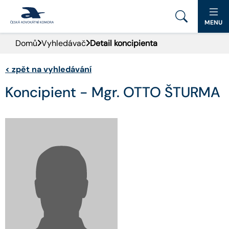
MENU
Domů
Vyhledávač
Detail koncipienta
PORTÁL ČAK
<
zpět na vyhledávání
DOMŮ
Koncipient - Mgr. OTTO ŠTURMA
AKTUALITY
DOKUMENTY A FORMULÁŘE
PRO VEŘEJNOST
ADVOKÁTNÍ DENÍK
KONTAKT