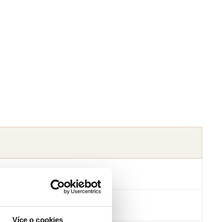
toš Legal & Partners s.r.o.
805784
Více o cookies