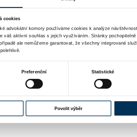
Bíl
ADRESA
á cookies
ht
WWW
é advokátní komory používáme cookies k analýze návštěvnost
me váš aktivní souhlas s jejich využíváním. Stránky pochopitelně
případě ale nemůžeme garantovat, že všechny integrované služ
in
EMAIL
polehlivě.
artos.cz
+4
TELEFON
Preferenční
Statistické
 uváděné u jednotlivých advokátů jsou publikovány na strán
-li u advokáta uvedena znalost cizího právního řádu či schopn
Povolit výběr
práva cizího státu není pojištěno v hromadném pojištění pro