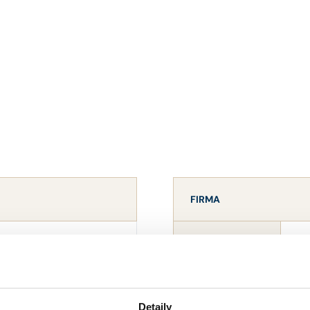
FIRMA
IKRT
Bar
NÁZEV
08
IČO
Detaily