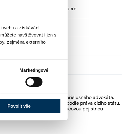
inská 1147/1 , 40001 Ústí nad Labem
tp://www.akbartos.cz
i webu a získávání
 můžete navštěvovat i jen s
by, zejména externího
fo@akbartos.cz
20773705728
Marketingové
kách ČAK pouze podle sdělení příslušného advokáta.
ost poskytovat právní služby podle práva cizího státu,
Povolit vše
fesní odpovědnosti advokátů rámcovou pojistnou