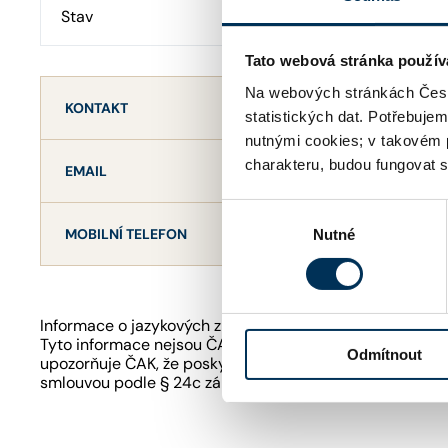
Stav
Aktivní
Tato webová stránka použív
Na webových stránkách Česk
KONTAKT
statistických dat. Potřebuje
nutnými cookies; v takovém 
charakteru, budou fungovat s
mgrkubistova@akb
EMAIL
Výběr
+420778592211
MOBILNÍ TELEFON
Nutné
souhlasu
Informace o jazykových znalostech a odborném zaměření
Tyto informace nejsou ČAK ověřovány či garantovány. Je
Odmítnout
upozorňuje ČAK, že poskytování právních služeb podle 
smlouvou podle § 24c zákona o advokacii.