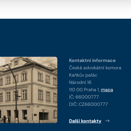
y
Kontaktní informace
Česká advokátní komora
Kaňkův palác
Národní 16
110 00 Praha 1,
mapa
IČ: 66000777
DIČ: CZ66000777
Další kontakty