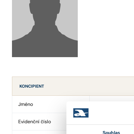
KONCIPIENT
Jméno
Mgr. ZUZANA PA
Evidenční číslo
47864
Souhlas