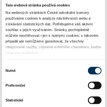
Tato webová stránka používá cookies
http://www.karolas.cz
WWW:
Na webových stránkách České advokátní komory
používáme cookies k analýze návštěvnosti webu a
získávání statistických dat. Potřebujeme váš aktivní
info@karolas.cz
Email:
souhlas s jejich využíváním. Stránky pochopitelně
můžete navštěvovat i jen s nutnými cookies; v takovém
případě ale nemůžeme garantovat, že všechny
integrované služby, zejména externího charakteru, budou
fungovat spolehlivě.
Informace o jazykových znalostech a odborném zaměření
uváděné u jednotlivých advokátů jsou publikovány na
stránkách ČAK pouze podle sdělení příslušného advokáta.
Výběr
Tyto informace nejsou ČAK ověřovány či garantovány. Je-
Nutné
souhlasu
li u advokáta uvedena znalost cizího právního řádu či
schopnost poskytovat právní služby podle práva cizího
státu, upozorňuje ČAK, že poskytování právních služeb
Preferenční
podle práva cizího státu není pojištěno v hromadném
pojištění profesní odpovědnosti advokátů rámcovou
pojistnou smlouvou podle § 24c zákona o advokacii.
Statistické