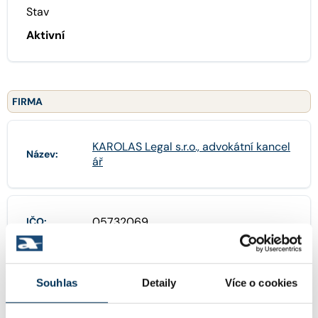
Stav
Aktivní
FIRMA
KAROLAS Legal s.r.o., advokátní kancel
Název:
ář
05732069
IČO:
Na Příkopě 988/31 , 11000 Praha
Adresa:
Souhlas
Detaily
Více o cookies