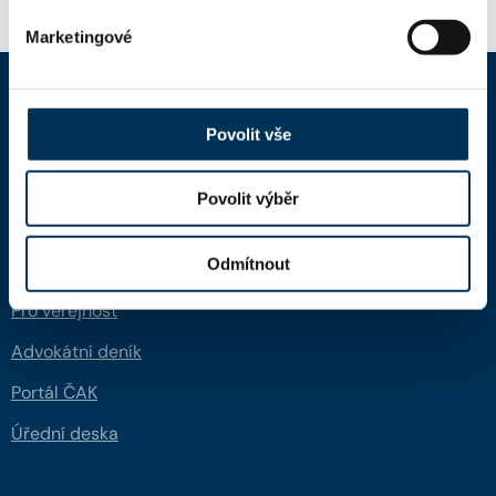
Marketingové
ČAK
Povolit vše
Domů
Povolit výběr
Aktuality
Odmítnout
Dokumenty a formuláře
Pro veřejnost
Advokátní deník
Portál ČAK
Úřední deska