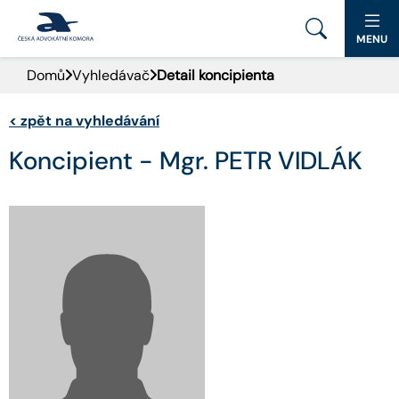
MENU
Domů
Vyhledávač
Detail koncipienta
PORTÁL ČAK
<
zpět na vyhledávání
DOMŮ
Koncipient - Mgr. PETR VIDLÁK
AKTUALITY
DOKUMENTY A FORMULÁŘE
PRO VEŘEJNOST
ADVOKÁTNÍ DENÍK
KONTAKT