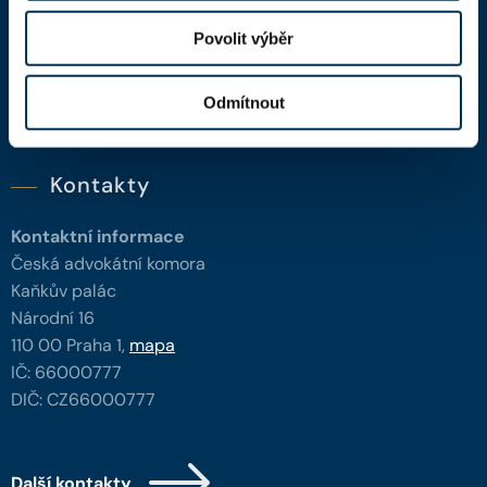
Advokátní deník
Povolit výběr
Portál ČAK
Odmítnout
Úřední deska
Kontakty
Kontaktní informace
Česká advokátní komora
Kaňkův palác
Národní 16
110 00 Praha 1,
mapa
IČ: 66000777
DIČ: CZ66000777
Další kontakty