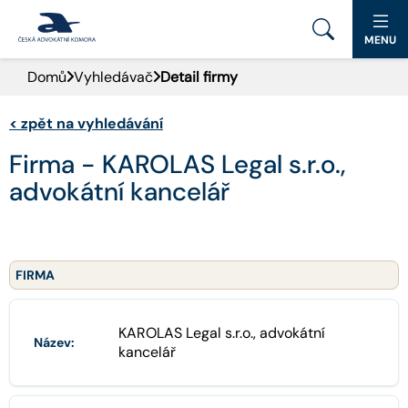
MENU
Domů
Vyhledávač
Detail firmy
PORTÁL ČAK
<
zpět na vyhledávání
DOMŮ
Firma - KAROLAS Legal s.r.o.,
AKTUALITY
advokátní kancelář
DOKUMENTY A FORMULÁŘE
PRO VEŘEJNOST
FIRMA
ADVOKÁTNÍ DENÍK
KAROLAS Legal s.r.o., advokátní
Název:
kancelář
KONTAKT