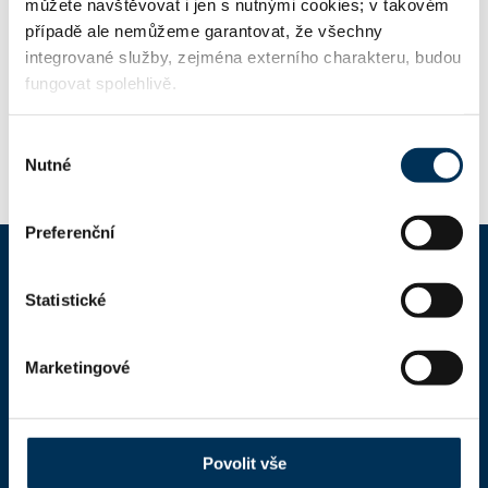
můžete navštěvovat i jen s nutnými cookies; v takovém
případě ale nemůžeme garantovat, že všechny
Mgr. PETR VIDLÁK
Koncipient:
integrované služby, zejména externího charakteru, budou
fungovat spolehlivě.
Stav:
Aktivní
Výběr
Nutné
souhlasu
Preferenční
Statistické
ČAK
Domů
Marketingové
Aktuality
Dokumenty a formuláře
Povolit vše
Pro veřejnost