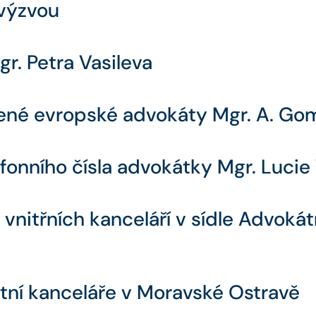
výzvou
r. Petra Vasileva
ené evropské advokáty Mgr. A. Gom
lefonního čísla advokátky Mgr. Luc
vnitřních kanceláří v sídle Advokát
tní kanceláře v Moravské Ostravě