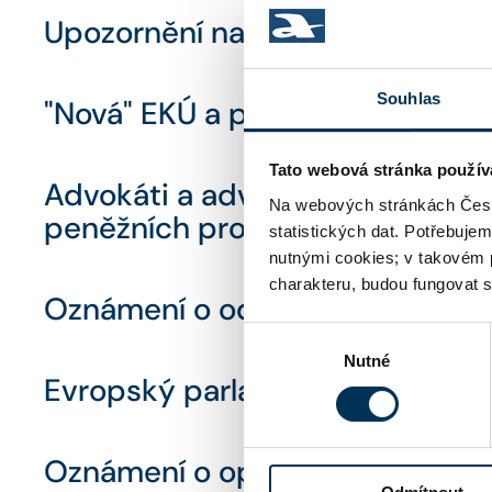
Upozornění na zneužití údajů a
Souhlas
"Nová" EKÚ a platby do Garančn
Tato webová stránka použív
Advokáti a advokátky s pozast
Na webových stránkách Česk
peněžních prostředků
statistických dat. Potřebuje
nutnými cookies; v takovém 
charakteru, budou fungovat s
Oznámení o odcizení průkazu 
Výběr
Nutné
souhlasu
Evropský parlament poptává prá
Oznámení o opětovné zneužití ú