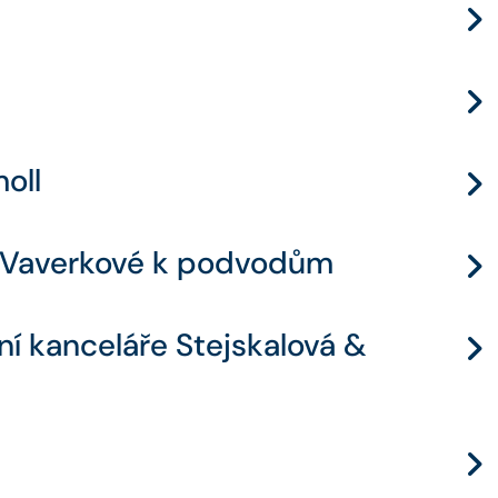
oll
ie Vaverkové k podvodům
ní kanceláře Stejskalová &