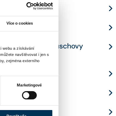
Více o cookies
026
etku a advokátní úschovy
i webu a získávání
 můžete navštěvovat i jen s
by, zejména externího
Marketingové
áře