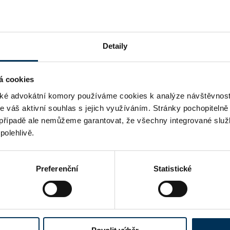
dvokáta M. Kučerky
Detaily
ího fondu - novinky od 1. dubna 2
á cookies
aveným výkonem správy cizího maj
é advokátní komory používáme cookies k analýze návštěvnost
me váš aktivní souhlas s jejich využíváním. Stránky pochopitelně
případě ale nemůžeme garantovat, že všechny integrované služ
polehlivě.
advokátky M. Němcové
Preferenční
Statistické
vní služby české advokátní kancel
dajů advokátky T. Tylové