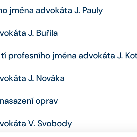
ho jména advokáta J. Pauly
okáta J. Buřila
í profesního jména advokáta J. Ko
dvokáta J. Nováka
 nasazení oprav
dvokáta V. Svobody