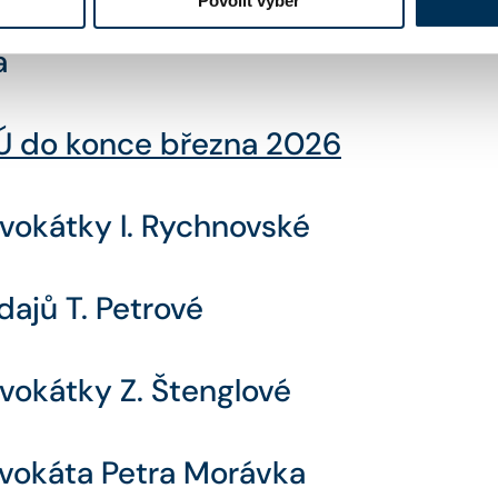
Povolit výběr
a
Ú do konce března 2026
dvokátky I. Rychnovské
ajů T. Petrové
vokátky Z. Štenglové
dvokáta Petra Morávka