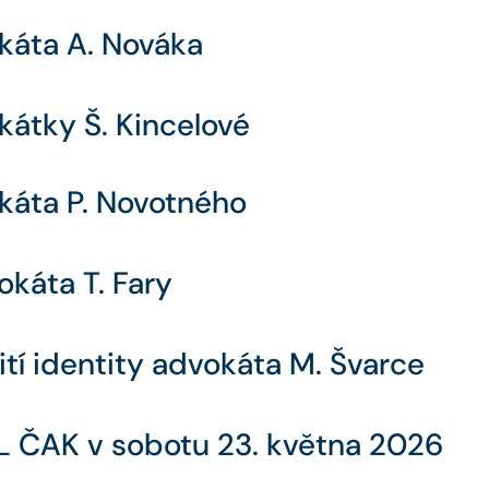
káta A. Nováka
kátky Š. Kincelové
káta P. Novotného
okáta T. Fary
tí identity advokáta M. Švarce
 ČAK v sobotu 23. května 2026