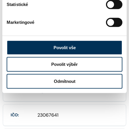
KONTAKT
Statistické
nova@rowan.legal
Email:
Marketingové
+420224216212
Telefon:
Povolit vše
Povolit výběr
FIRMA
Odmítnout
Mgr. Denisa Nová, advokátka
Název:
23067641
IČO: