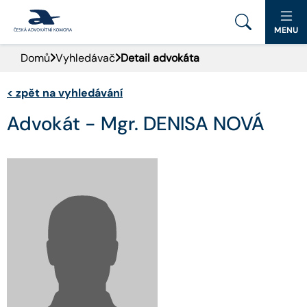
MENU
Domů
Vyhledávač
Detail advokáta
PORTÁL ČAK
<
zpět na vyhledávání
DOMŮ
Advokát - Mgr. DENISA NOVÁ
AKTUALITY
DOKUMENTY A FORMULÁŘE
PRO VEŘEJNOST
ADVOKÁTNÍ DENÍK
KONTAKT