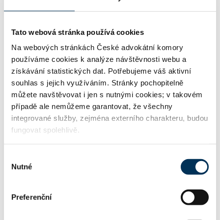
32 hospodářské trestné činy
Tato webová stránka používá cookies
Na webových stránkách České advokátní komory
33 rodinné právo, výchova, výživné
používáme cookies k analýze návštěvnosti webu a
získávání statistických dat. Potřebujeme váš aktivní
souhlas s jejich využíváním. Stránky pochopitelně
můžete navštěvovat i jen s nutnými cookies; v takovém
34 rozvody, společné jmění manželů
případě ale nemůžeme garantovat, že všechny
integrované služby, zejména externího charakteru, budou
fungovat spolehlivě.
TRVALE SPOLUPRACUJE S FIRMOU
Výběr
Nutné
souhlasu
ROWAN LEGAL, advokátní kancelář s.r.o.
Preferenční