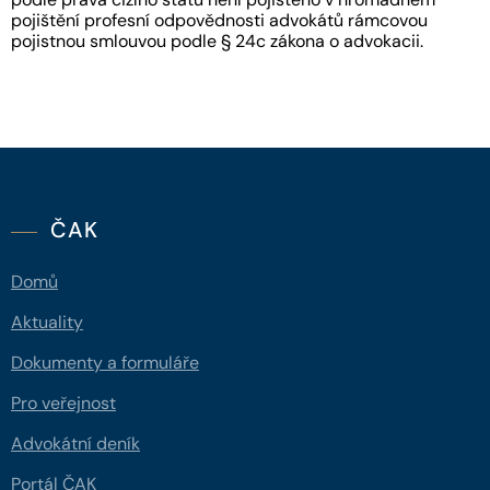
pojištění profesní odpovědnosti advokátů rámcovou
pojistnou smlouvou podle § 24c zákona o advokacii.
ČAK
Domů
Aktuality
Dokumenty a formuláře
Pro veřejnost
Advokátní deník
Portál ČAK