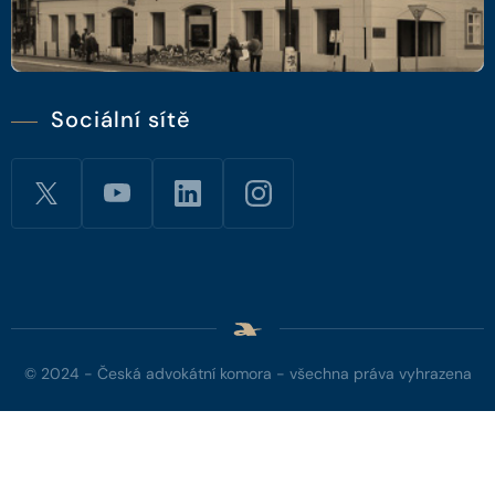
Sociální sítě
© 2024 - Česká advokátní komora - všechna práva vyhrazena