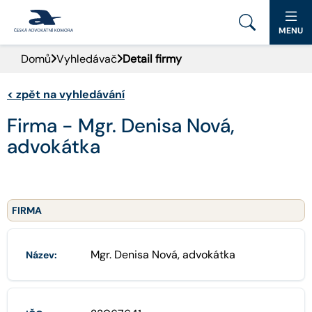
MENU
Domů
Vyhledávač
Detail firmy
PORTÁL ČAK
<
zpět na vyhledávání
DOMŮ
Firma - Mgr. Denisa Nová,
AKTUALITY
advokátka
DOKUMENTY A FORMULÁŘE
PRO VEŘEJNOST
FIRMA
ADVOKÁTNÍ DENÍK
Mgr. Denisa Nová, advokátka
Název:
KONTAKT