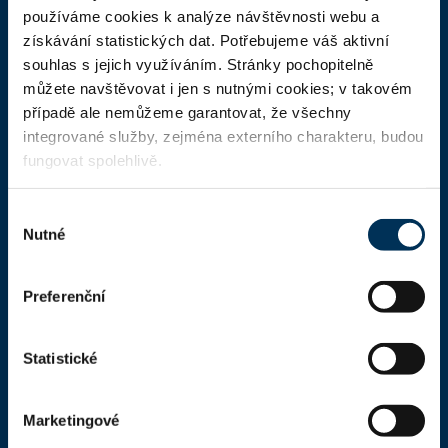
ČAK
používáme cookies k analýze návštěvnosti webu a
získávání statistických dat. Potřebujeme váš aktivní
Domů
souhlas s jejich využíváním. Stránky pochopitelně
Aktuality
můžete navštěvovat i jen s nutnými cookies; v takovém
případě ale nemůžeme garantovat, že všechny
Dokumenty a formuláře
integrované služby, zejména externího charakteru, budou
Pro veřejnost
fungovat spolehlivě.
Advokátní deník
Výběr
Portál ČAK
Nutné
souhlasu
Úřední deska
Preferenční
Kontakty
Statistické
Kontaktní informace
Česká advokátní komora
Marketingové
Kaňkův palác