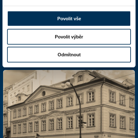
Národní 16
110 00 Praha 1,
mapa
IČ: 66000777
Povolit vše
DIČ: CZ66000777
Povolit výběr
Další kontakty
Odmítnout