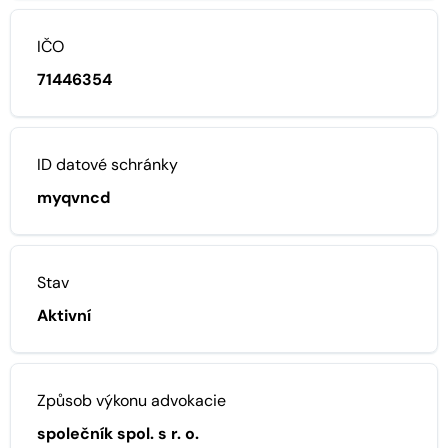
IČO
71446354
ID datové schránky
myqvncd
Stav
Aktivní
Způsob výkonu advokacie
společník spol. s r. o.