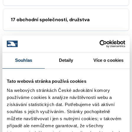
17 obchodní společnosti, družstva
KONCIPIENTI
Souhlas
Detaily
Více o cookies
JUDr. JAKUB BRADNA
Koncipient:
Stav:
Aktivní
Tato webová stránka používá cookies
Na webových stránkách České advokátní komory
používáme cookies k analýze návštěvnosti webu a
JUDr. KATEŘINA MUSILOVÁ
Koncipient:
získávání statistických dat. Potřebujeme váš aktivní
souhlas s jejich využíváním. Stránky pochopitelně
Stav:
Aktivní
můžete navštěvovat i jen s nutnými cookies; v takovém
případě ale nemůžeme garantovat, že všechny