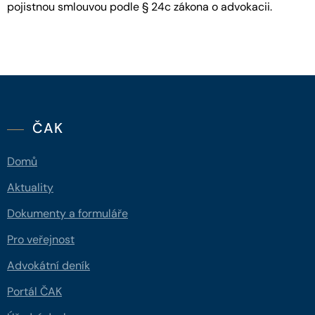
pojistnou smlouvou podle § 24c zákona o advokacii.
ČAK
Domů
Aktuality
Dokumenty a formuláře
Pro veřejnost
Advokátní deník
Portál ČAK