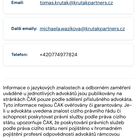
tomas.krutak@krutakpartners.cz
Email:
michaela.wazikova@krutakpartners.cz
Další emaily:
+420774977824
Telefon:
Informace o jazykových znalostech a odborném zaměření
uváděné u jednotlivých advokátů jsou publikovány na
stránkách ČAK pouze podle sdělení příslušného advokáta.
Tyto informace nejsou ČAK ověřovány či garantovány. Je-
li u advokáta uvedena znalost cizího právního řádu či
schopnost poskytovat právní služby podle práva cizího
státu, upozorňuje ČAK, že poskytování právních služeb
podle práva cizího státu není pojištěno v hromadném
pojištění profesní odpovědnosti advokátů rámcovou