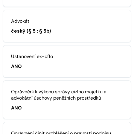
Advokát
český (§ 5 ; § 5b)
Ustanovení ex-offo
ANO
Oprávnění k výkonu správy cizího majetku a
advokátní úschovy peněžních prostředků
ANO
Oprávnění činit prohlášení o pravosti podpisu