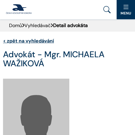
MENU
Domů
Vyhledávač
Detail advokáta
PORTÁL ČAK
<
zpět na vyhledávání
DOMŮ
Advokát - Mgr. MICHAELA
AKTUALITY
WAŽIKOVÁ
DOKUMENTY A FORMULÁŘE
PRO VEŘEJNOST
ADVOKÁTNÍ DENÍK
KONTAKT