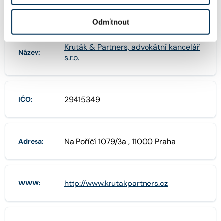
FIRMA
Odmítnout
Kruták & Partners, advokátní kancelář
Název:
s.r.o.
29415349
IČO:
Na Poříčí 1079/3a , 11000 Praha
Adresa:
http://www.krutakpartners.cz
WWW: