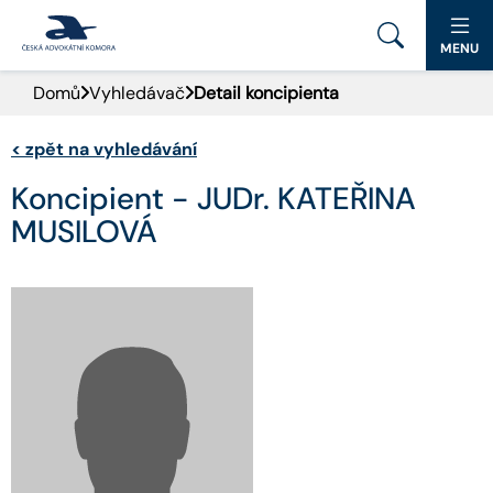
MENU
Domů
Vyhledávač
Detail koncipienta
PORTÁL ČAK
<
zpět na vyhledávání
DOMŮ
Koncipient - JUDr. KATEŘINA
AKTUALITY
MUSILOVÁ
DOKUMENTY A FORMULÁŘE
PRO VEŘEJNOST
ADVOKÁTNÍ DENÍK
KONTAKT