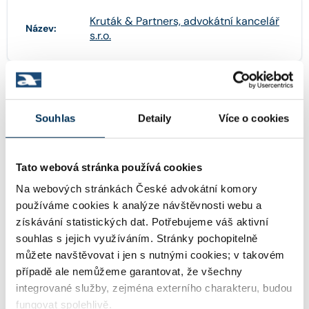
Kruták & Partners, advokátní kancelář
Název:
s.r.o.
29415349
IČO:
Souhlas
Detaily
Více o cookies
Na Poříčí 1079/3a , 11000 Praha
Adresa:
Tato webová stránka používá cookies
Na webových stránkách České advokátní komory
používáme cookies k analýze návštěvnosti webu a
http://www.krutakpartners.cz
WWW:
získávání statistických dat. Potřebujeme váš aktivní
souhlas s jejich využíváním. Stránky pochopitelně
můžete navštěvovat i jen s nutnými cookies; v takovém
tomas.krutak@krutakpartners.cz
Email:
případě ale nemůžeme garantovat, že všechny
integrované služby, zejména externího charakteru, budou
fungovat spolehlivě.