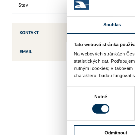
Stav
Aktivní
Souhlas
KONTAKT
Tato webová stránka použív
jan.kurnik@3advokati.cz
EMAIL
Na webových stránkách Česk
statistických dat. Potřebuje
nutnými cookies; v takovém 
charakteru, budou fungovat s
Výběr
Nutné
souhlasu
Odmítnout