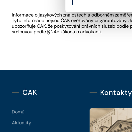
Informace o jazykových znalostech a odborném zaměření
Tyto informace nejsou ČAK ověřovány či garantovány. Je
upozorňuje ČAK, že poskytování právních služeb podle 
smlouvou podle § 24c zákona o advokacii.
ČAK
Kontakt
Domů
Aktuality