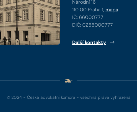
Národní 16
110 00 Praha 1,
mapa
IČ: 66000777
DIČ: CZ66000777
Další kontakty
© 2024 - Česká advokátní komora - všechna práva vyhrazena