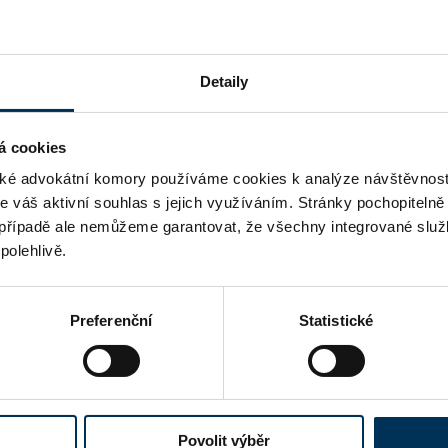
ADRESA
Detaily
WWW
á cookies
EMAIL
é advokátní komory používáme cookies k analýze návštěvnost
me váš aktivní souhlas s jejich využíváním. Stránky pochopitelně
DALŠÍ EMAILY
případě ale nemůžeme garantovat, že všechny integrované služ
polehlivě.
TELEFON
Preferenční
Statistické
DALŠÍ TELEFONY
MOBIL
Povolit výběr