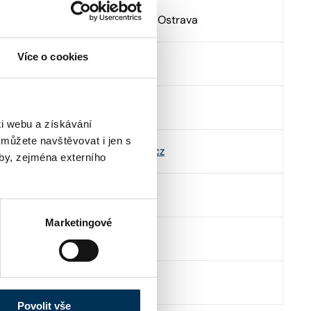
Nádražní 879/27 , 70200 Ostrava
Více o cookies
http://www.3advokati.cz
info@3advokati.cz
i webu a získávání
 můžete navštěvovat i jen s
martin.cajka@3advokati.cz
by, zejména externího
+420770195212
Marketingové
+420721766346
+420725434597
Povolit vše