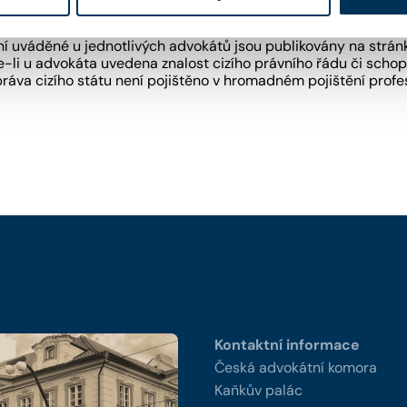
 uváděné u jednotlivých advokátů jsou publikovány na strán
-li u advokáta uvedena znalost cizího právního řádu či schopn
práva cizího státu není pojištěno v hromadném pojištění pro
y
Kontaktní informace
Česká advokátní komora
Kaňkův palác