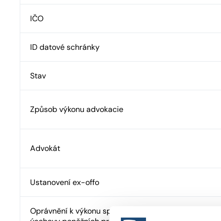
IČO
ID datové schránky
Stav
Způsob výkonu advokacie
Advokát
Ustanovení ex-offo
Oprávnění k výkonu správy cizího majetku a advokát