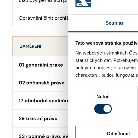
úschovy peněžních prostředků
Oprávnění činit prohlášení o pravosti podpisu
Souhlas
Tato webová stránka použív
ZAMĚŘENÍ
Na webových stránkách Česk
statistických dat. Potřebuje
01 generální praxe
nutnými cookies; v takovém 
charakteru, budou fungovat s
02 občanské právo
Výběr
Nutné
souhlasu
17 obchodní společnosti, družstva
29 trestní právo
Odmítnout
33 rodinné právo, výchova, výživné