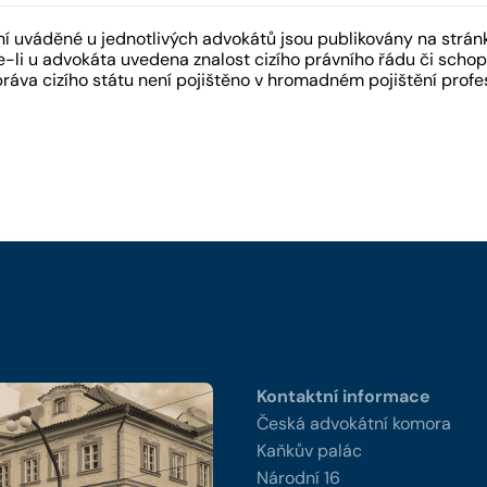
 uváděné u jednotlivých advokátů jsou publikovány na strán
-li u advokáta uvedena znalost cizího právního řádu či schopn
práva cizího státu není pojištěno v hromadném pojištění pro
y
Kontaktní informace
Česká advokátní komora
Kaňkův palác
Národní 16