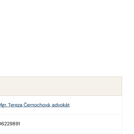
Mgr. Tereza Černochová, advokát
06229891