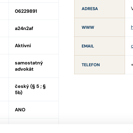
ADRESA
06229891
WWW
a24n2af
Aktivní
EMAIL
samostatný
TELEFON
advokát
český (§ 5 ; §
5b)
ANO
ní
ANO