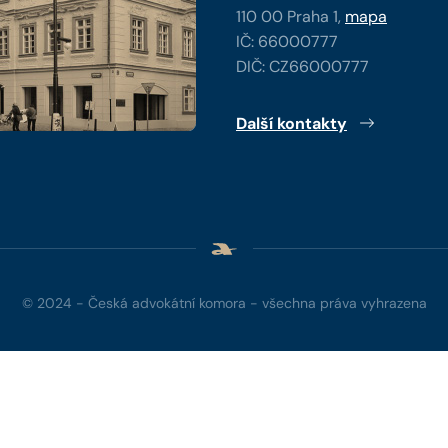
110 00 Praha 1,
mapa
IČ: 66000777
DIČ: CZ66000777
Další kontakty
© 2024 - Česká advokátní komora - všechna práva vyhrazena