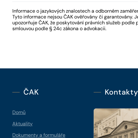
Informace o jazykových znalostech a odborném zaměření
Tyto informace nejsou ČAK ověřovány či garantovány. Je
upozorňuje ČAK, že poskytování právních služeb podle 
smlouvou podle § 24c zákona o advokacii.
ČAK
Kontakt
Domů
Aktuality
Dokumenty a formuláře