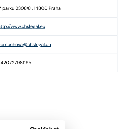
V parku 2308/8 , 14800 Praha
http://www.chslegal.eu
cernochova@chslegal.eu
+420727981195