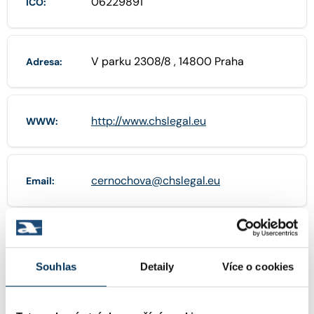
06229891
IČO:
V parku 2308/8 , 14800 Praha
Adresa:
http://www.chslegal.eu
WWW:
cernochova@chslegal.eu
Email:
+420727981195
Telefon:
Souhlas
Detaily
Více o cookies