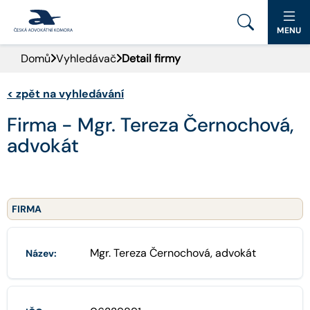
MENU
Domů
Vyhledávač
Detail firmy
PORTÁL ČAK
<
zpět na vyhledávání
DOMŮ
Firma - Mgr. Tereza Černochová,
AKTUALITY
advokát
DOKUMENTY A FORMULÁŘE
PRO VEŘEJNOST
FIRMA
ADVOKÁTNÍ DENÍK
Mgr. Tereza Černochová, advokát
Název:
KONTAKT