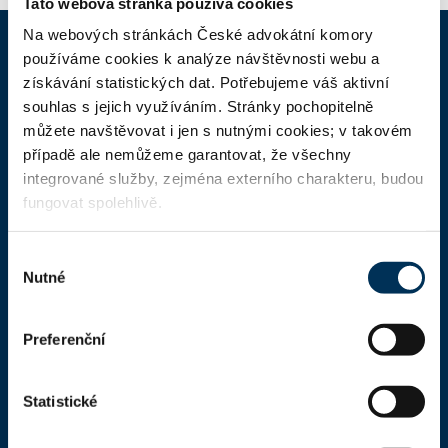
Tato webová stránka používá cookies
Na webových stránkách České advokátní komory
používáme cookies k analýze návštěvnosti webu a
ČAK
získávání statistických dat. Potřebujeme váš aktivní
souhlas s jejich využíváním. Stránky pochopitelně
můžete navštěvovat i jen s nutnými cookies; v takovém
Domů
případě ale nemůžeme garantovat, že všechny
Aktuality
integrované služby, zejména externího charakteru, budou
fungovat spolehlivě.
Dokumenty a formuláře
Pro veřejnost
Výběr
Nutné
Advokátní deník
souhlasu
Portál ČAK
Preferenční
Úřední deska
Statistické
Kontakty