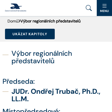
MENU
Domů
Výbor regionálních představitelů
PORTÁL ČAK
UKÁZAT KAPITOLY
DOMŮ
AKTUALITY
Výbor regionálních
představitelů
DOKUMENTY A FORMULÁŘE
PRO VEŘEJNOST
Předseda:
ADVOKÁTNÍ DENÍK
JUDr. Ondřej Trubač, Ph.D.,
LL.M.
KONTAKT
Místopředsedové: