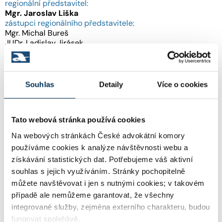
regionální představitel:
Mgr.
Jaroslav
Liška
zástupci regionálního představitele:
Mgr. Michal Bureš
JUDr. Ladislav Jirásek
JUDr. Julie Šindelářová
region Východní Čechy:
Souhlas
Detaily
Více o cookies
regionální představitel:
JUDr.
Jan
Malý
zástupci regionálního představitele:
Tato webová stránka používá cookies
JUDr. Jiří Dobýval
Mgr. Ing. Vítězslav Paděra
Na webových stránkách České advokátní komory
používáme cookies k analýze návštěvnosti webu a
region Jižní Morava:
získávání statistických dat. Potřebujeme váš aktivní
souhlas s jejich využíváním. Stránky pochopitelně
regionální představitel:
Mgr.
Pavel
Kroupa
můžete navštěvovat i jen s nutnými cookies; v takovém
zástupci regionálního představitele:
případě ale nemůžeme garantovat, že všechny
JUDr. Martin Burián, LL.M.
integrované služby, zejména externího charakteru, budou
JUDr. Petr Cembis
fungovat spolehlivě.