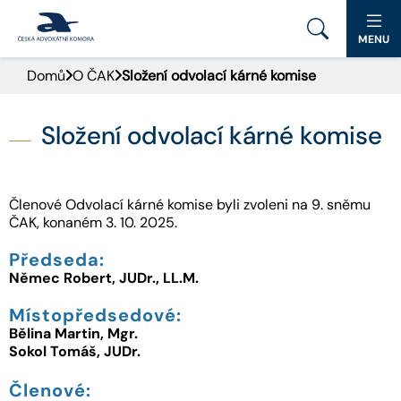
MENU
Domů
O ČAK
Složení odvolací kárné komise
PORTÁL ČAK
DOMŮ
Složení odvolací kárné komise
AKTUALITY
Členové Odvolací kárné komise byli zvoleni na 9. sněmu
DOKUMENTY A FORMULÁŘE
ČAK, konaném 3. 10. 2025.
Předseda:
PRO VEŘEJNOST
Němec Robert, JUDr., LL.M.
ADVOKÁTNÍ DENÍK
Místopředsedové:
Bělina Martin, Mgr.
Sokol Tomáš, JUDr.
KONTAKT
Členové: