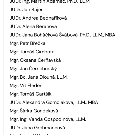
JUDr. Ing. Martin Adamec, Ph.D., LL.M.
JUDr. Jan Bajer
JUDr. Andrea Bednaříková
JUDr. Alena Beranová
JUDr. Jana Boháčková Švábová, Ph.D., LL.M., MBA
Mgr. Petr Břečka
Mgr. Tomáš Cimbota
Mgr. Oksana Čerňavská
Mgr. Jan Černohorský
Mgr. Bc. Jana Dlouhá, LL.M.
Mgr. Vít Eleder
Mgr. Tomáš Gartšík
JUDr. Alexandra Gomoláková, LL.M., MBA
Mgr. Šárka Gondeková
Mgr. Ing. Vanda Gospodinová, LL.M.
JUDr. Jana Grohmannová