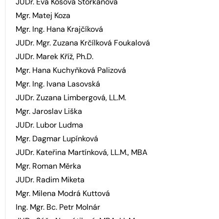
JUDr. Eva Kosová Štorkánová
Mgr. Matej Koza
Mgr. Ing. Hana Krajčíková
JUDr. Mgr. Zuzana Krčílková Foukalová
JUDr. Marek Kříž, Ph.D.
Mgr. Hana Kuchyňková Palizová
Mgr. Ing. Ivana Lasovská
JUDr. Zuzana Limbergová, LL.M.
Mgr. Jaroslav Liška
JUDr. Lubor Ludma
Mgr. Dagmar Lupínková
JUDr. Kateřina Martínková, LL.M., MBA
Mgr. Roman Měrka
JUDr. Radim Miketa
Mgr. Milena Modrá Kuttová
Ing. Mgr. Bc. Petr Molnár