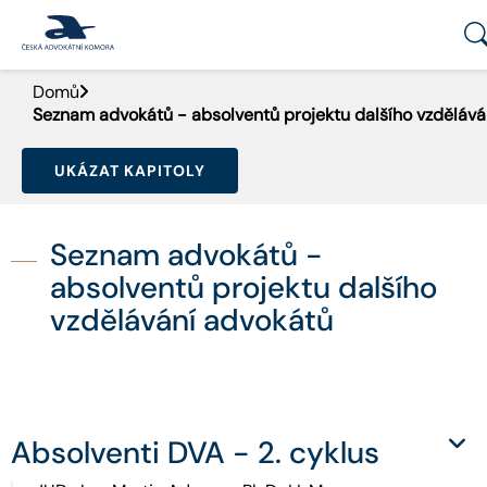
Domů
PORTÁL ČAK
Seznam advokátů - absolventů projektu dalšího vzdělává
DOMŮ
UKÁZAT KAPITOLY
AKTUALITY
Seznam advokátů -
DOKUMENTY A FORMULÁŘE
absolventů projektu dalšího
vzdělávání advokátů
PRO VEŘEJNOST
ADVOKÁTNÍ DENÍK
KONTAKT
Absolventi DVA - 2. cyklus