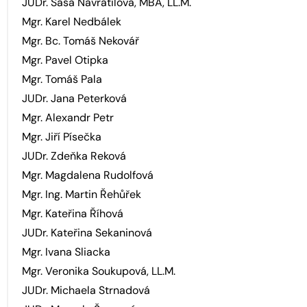
JUDr. Sáša Navrátilová, MBA, LL.M.
Mgr. Karel Nedbálek
Mgr. Bc. Tomáš Nekovář
Mgr. Pavel Otipka
Mgr. Tomáš Pala
JUDr. Jana Peterková
Mgr. Alexandr Petr
Mgr. Jiří Písečka
JUDr. Zdeňka Reková
Mgr. Magdalena Rudolfová
Mgr. Ing. Martin Řehůřek
Mgr. Kateřina Říhová
JUDr. Kateřina Sekaninová
Mgr. Ivana Sliacka
Mgr. Veronika Soukupová, LL.M.
JUDr. Michaela Strnadová