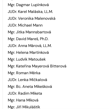
Mgr. Dagmar Lupínková
JUDr. Karel Maláska, LL.M.
JUDr. Veronika Malenovská
JUDr. Michael Mann
Mgr. Jitka Mannsbartová
Mgr. David Mareš, Ph.D.
JUDr. Anna Márová, LL.M.
Mgr. Helena Martínková
Mgr. Ludvík Matoušek
Mgr. Kateřina Mayerová Bitterová
Mgr. Roman Měrka
JUDr. Lenka Mičkalová
Mgr. Bc. Aneta Mikešková
JUDr. Radim Miketa
Mgr. Hana Míková
Mgr. Jiří Mikuláštík