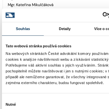
Mgr. Kateřina Mikulčáková
Mgr. Milena Modrá Kuttová
Ing. Mgr. Bc. Petr Molnár
Mgr. Marcel Moštěk
Souhlas
Detaily
Více o c
Mgr. Jiří Motičák
JUDr. Blanka Mourová
Mgr. Jan Mrázek
Tato webová stránka používá cookies
JUDr. Dana Musalová, LL.M.
Na webových stránkách České advokátní komory používám
Mgr. Radka Mutinová
cookies k analýze návštěvnosti webu a získávání statistický
Potřebujeme váš aktivní souhlas s jejich využíváním. Stránk
Mgr. Romana Náhlíková Kaletová
pochopitelně můžete navštěvovat i jen s nutnými cookies; v
JUDr. Jiří Navrátil
případě ale nemůžeme garantovat, že všechny integrované s
JUDr. Sáša Navrátilová, LL.M.
zejména externího charakteru, budou fungovat spolehlivě.
Mgr. Pavla Nečasová
Mgr. Karel Nedbálek
Výběr
Mgr. Bc. Tomáš Nekovář
Nutné
souhlasu
JUDr. Robert Němec, LL.M.