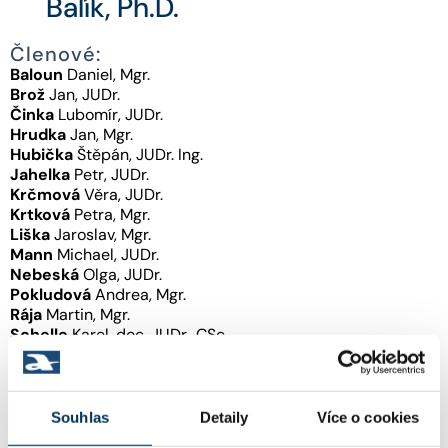
Balík, Ph.D.
Členové:
Baloun
Daniel, Mgr.
Brož
Jan, JUDr.
Činka
Lubomír, JUDr.
Hrudka
Jan, Mgr.
Hubička
Štěpán, JUDr. Ing.
Jahelka
Petr, JUDr.
Krčmová
Věra, JUDr.
Krtková
Petra, Mgr.
Liška
Jaroslav, Mgr.
Mann
Michael, JUDr.
Nebeská
Olga, JUDr.
Pokludová
Andrea, Mgr.
Rája
Martin, Mgr.
Schelle
Karel, doc. JUDr., CSc.
Šatánková
Pokorná Hana, Mgr.
Tošnarová
Hana, Mgr.
Trčka
Václav, Mgr.
Vácha
Svatopluk, Mgr.
Souhlas
Detaily
Více o cookies