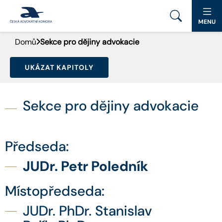
MENU
Domů
Sekce pro dějiny advokacie
PORTÁL ČAK
UKÁZAT KAPITOLY
DOMŮ
AKTUALITY
Sekce pro dějiny advokacie
DOKUMENTY A FORMULÁŘE
Předseda:
PRO VEŘEJNOST
JUDr. Petr Poledník
ADVOKÁTNÍ DENÍK
Místopředseda:
KONTAKT
JUDr. PhDr. Stanislav