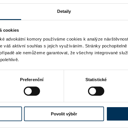
Detaily
á cookies
 držitele titulu Právník roku se zařadilo 7 osobn
é advokátní komory používáme cookies k analýze návštěvnost
me váš aktivní souhlas s jejich využíváním. Stránky pochopitelně
případě ale nemůžeme garantovat, že všechny integrované služ
polehlivě.
Preferenční
Statistické
Povolit výběr