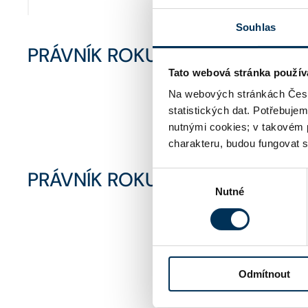
Souhlas
PRÁVNÍK ROKU 2024
Tato webová stránka použív
Mezi
Na webových stránkách Česk
statistických dat. Potřebuje
nutnými cookies; v takovém 
charakteru, budou fungovat s
PRÁVNÍK ROKU 2023
Výběr
Nutné
souhlasu
Odmítnout