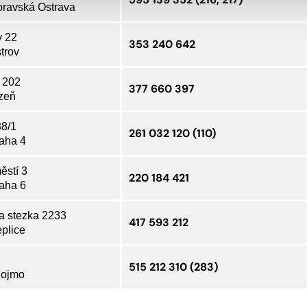
ravská Ostrava
v 22
353 240 642
trov
 202
377 660 397
zeň
88/1
261 032 120 (110)
aha 4
ěstí 3
220 184 421
aha 6
a stezka 2233
417 593 212
plice
515 212 310 (283)
nojmo