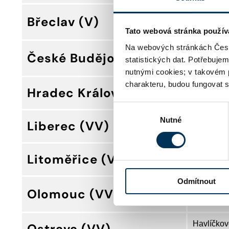
Za Banko
Břeclav (V)
690 02 Bř
Tato webová stránka použív
Na webových stránkách Česk
Goethova
České Budějovice (VV)
statistických dat. Potřebuje
371 56 Č
nutnými cookies; v takovém 
charakteru, budou fungovat s
Hradební
Hradec Králové (VV)
500 01 Hr
Výběr
Nutné
souhlasu
Pelhřimov
Liberec (VV)
460 62 Li
Veitova 1
Litoměřice (VV)
412 81 Li
Odmítnout
Švermova
Olomouc (VV)
771 57 O
Havlíčkov
Ostrava (VV)