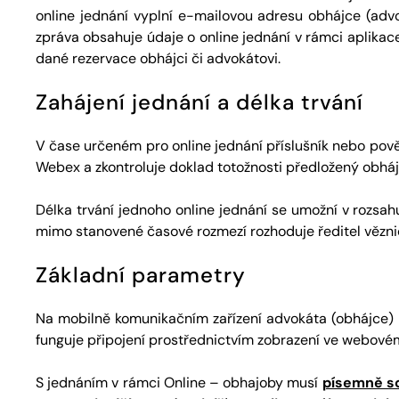
online jednání vyplní e-mailovou adresu obhájce (adv
zpráva obsahuje údaje o online jednání v rámci aplikac
dané rezervace obhájci či advokátovi.
Zahájení jednání a délka trvání
V čase určeném pro online jednání příslušník nebo pov
Webex a zkontroluje doklad totožnosti předložený ob
Délka trvání jednoho online jednání se umožní v rozsah
mimo stanovené časové rozmezí rozhoduje ředitel vězni
Základní parametry
Na mobilně komunikačním zařízení advokáta (obhájce) m
funguje připojení prostřednictvím zobrazení ve webovém
S jednáním v rámci Online – obhajoby musí
písemně so