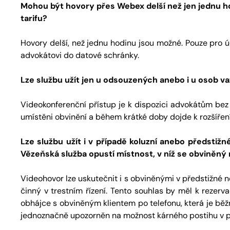
Mohou být hovory přes Webex delší než jen jednu ho
tarifu?
Hovory delší, než jednu hodinu jsou možné. Pouze pro úč
advokátovi do datové schránky.
Lze službu užít jen u odsouzených anebo i u osob v
Videokonferenční přístup je k dispozici advokátům bez o
umístěni obvinění a během krátké doby dojde k rozšíření
Lze službu užít i v případě koluzní anebo předstiž
Vězeňská služba opustí místnost, v níž se obviněný
Videohovor lze uskutečnit i s obviněnými v předstižné n
činný v trestním řízení. Tento souhlas by měl k rezerv
obhájce s obviněným klientem po telefonu, která je běž
jednoznačně upozorněn na možnost kárného postihu v p