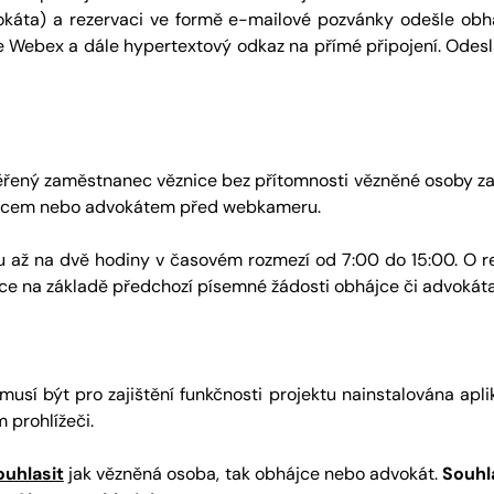
okáta) a rezervaci ve formě e-mailové pozvánky odešle obh
e Webex a dále hypertextový odkaz na přímé připojení. Odesl
ěřený zaměstnanec věznice bez přítomnosti vězněné osoby zahá
hájcem nebo advokátem před webkameru.
u až na dvě hodiny v časovém rozmezí od 7:00 do 15:00. O rea
ce na základě předchozí písemné žádosti obhájce či advokáta
usí být pro zajištění funkčnosti projektu nainstalována apl
 prohlížeči.
uhlasit
jak vězněná osoba, tak obhájce nebo advokát.
Souhl