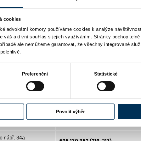
u 3087
519 368 140 (143, 144)
eclav
á cookies
é advokátní komory používáme cookies k analýze návštěvnost
 1
386 706 252
me váš aktivní souhlas s jejich využíváním. Stránky pochopitelně
eské Budějovice
případě ale nemůžeme garantovat, že všechny integrované služ
polehlivě.
 860
495 758 207
adec Králové
Preferenční
Statistické
ská 3
482 426 211 (216)
berec
416 720 167 (218)
toměřice
Povolit výběr
 2
585 525 218
lomouc
o nábř. 34a
595 139 352 (216, 217)