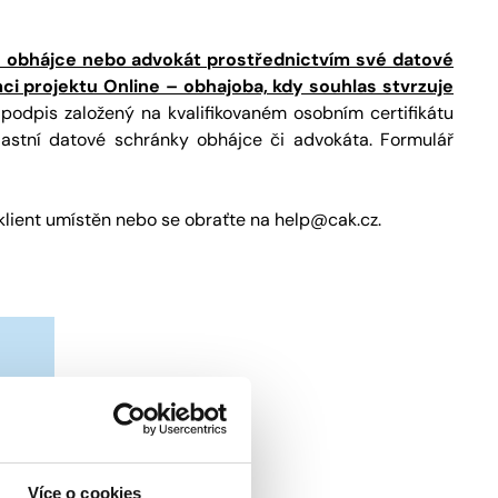
e obhájce nebo advokát prostřednictvím své datové
ci projektu Online – obhajoba, kdy souhlas stvrzuje
podpis založený na kvalifikovaném osobním certifikátu
 vlastní datové schránky obhájce či advokáta. Formulář
 klient umístěn nebo se obraťte na help@cak.cz.
Více o cookies