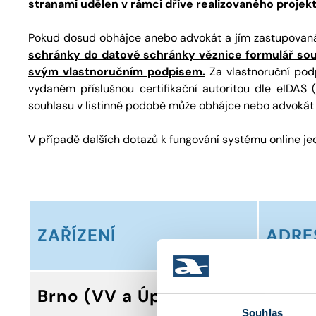
stranami udělen v rámci dříve realizovaného projek
Pokud dosud obhájce anebo advokát a jím zastupovaná
schránky do datové schránky věznice formulář souhl
svým vlastnoručním podpisem.
Za vlastnoruční pod
vydaném příslušnou certifikační autoritou dle eIDAS (
souhlasu v listinné podobě může obhájce nebo advokát p
V případě dalších dotazů k fungování systému online jed
ZAŘÍZENÍ
ADRE
Jihlavská
Brno (VV a ÚpVZD)
625 99 B
Souhlas