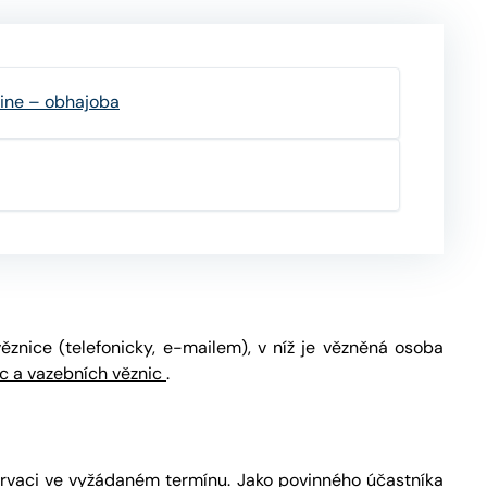
line – obhajoba
ěznice (telefonicky, e-mailem), v níž je vězněná osoba
ic a vazebních věznic
.
ervaci ve vyžádaném termínu. Jako povinného účastníka