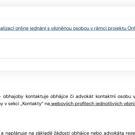
alizací online jednání s vězněnou osobou v rámci projektu On
 – obhajoby kontaktuje obhájce či advokát kontaktní osobu v
 v sekci „Kontakty“ na
webových profilech jednotlivých vězn
ní a naplánuje na základě žádosti obhájce nebo advokáta rez