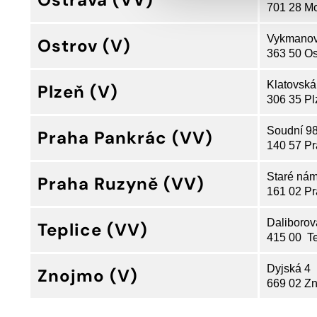
701 28 Mo
Vykmano
Ostrov (V)
363 50 Os
Klatovská
Plzeň (V)
306 35 Pl
Soudní 9
Praha Pankrác (VV)
140 57 Pr
Staré nám
Praha Ruzyně (VV)
161 02 Pr
Daliborov
Teplice (VV)
415 00 Te
Dyjská 4
Znojmo (V)
669 02 Z