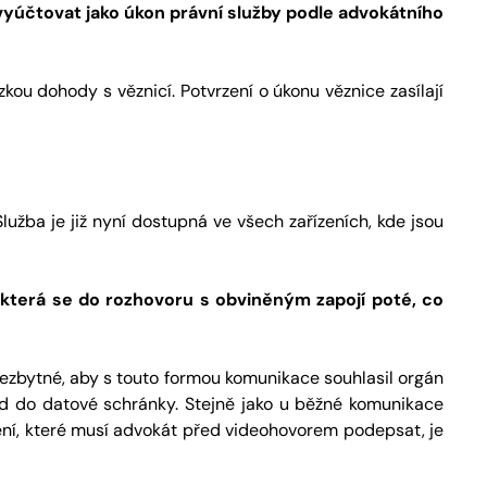
vyúčtovat jako úkon právní služby podle advokátního
kou dohody s věznicí. Potvrzení o úkonu věznice zasílají
lužba je již nyní dostupná ve všech zařízeních, kde jsou
, která se do rozhovoru s obviněným zapojí poté, co
 nezbytné, aby s touto formou komunikace souhlasil orgán
klad do datové schránky. Stejně jako u běžné komunikace
čení, které musí advokát před videohovorem podepsat, je