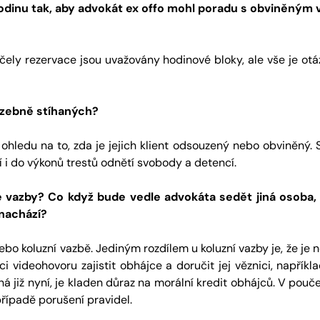
dinu tak, aby advokát ex offo mohl poradu s obviněným 
ely rezervace jsou uvažovány hodinové bloky, ale vše je otáz
azebně stíhaných?
hledu na to, zda je jejich klient odsouzený nebo obviněný. S
 i do výkonů trestů odnětí svobody a detencí.
né vazby? Co když bude vedle advokáta sedět jiná osoba
 nachází?
ebo koluzní vazbě. Jediným rozdílem u koluzní vazby je, že je
aci videohovoru zajistit obhájce a doručit jej věznici, napří
ná již nyní, je kladen důraz na morální kredit obhájců. V pou
řípadě porušení pravidel.