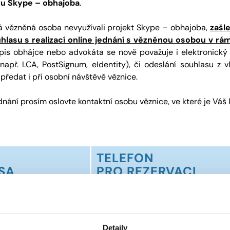
tu Skype – obhajoba
.
 vězněná osoba nevyužívali projekt Skype – obhajoba,
zašl
asu s realizací online jednání s vězněnou osobou v rám
pis obhájce nebo advokáta se nově považuje i elektronický 
např. I.CA, PostSignum, eIdentity), či odeslání souhlasu z
ředat i při osobní návštěvě věznice.
nání prosím oslovte kontaktní osobu věznice, ve které je Váš
TELEFON
SA
PRO REZERVACI
VIDEOHOVORU
 12
543 515 210 (212)
rno
Detaily