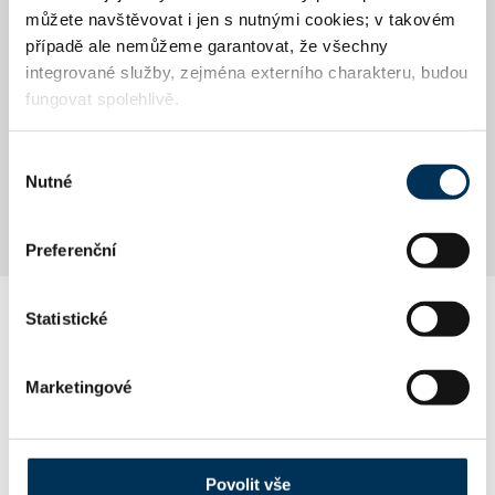
E-mail
můžete navštěvovat i jen s nutnými cookies; v takovém
případě ale nemůžeme garantovat, že všechny
integrované služby, zejména externího charakteru, budou
Heslo
fungovat spolehlivě.
Výběr
Nutné
souhlasu
PŘIHLÁSIT SE
Preferenční
Statistické
Marketingové
Povolit vše