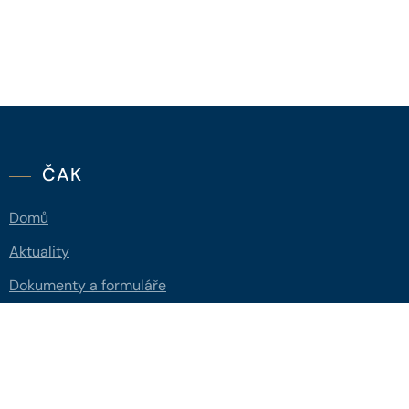
ČAK
Domů
Aktuality
Dokumenty a formuláře
Pro veřejnost
Advokátní deník
Portál ČAK