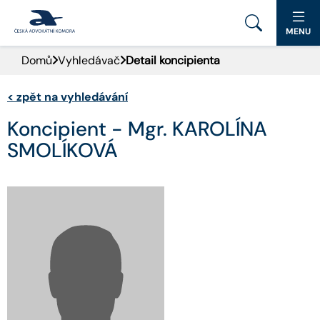
MENU
Domů
Vyhledávač
Detail koncipienta
PORTÁL ČAK
<
zpět na vyhledávání
DOMŮ
Koncipient - Mgr. KAROLÍNA
AKTUALITY
SMOLÍKOVÁ
DOKUMENTY A FORMULÁŘE
PRO VEŘEJNOST
ADVOKÁTNÍ DENÍK
KONTAKT