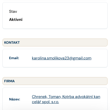
Stav
Aktivní
KONTAKT
karolina.smolikova23@gmail.com
Email:
FIRMA
Chrenek, Toman, Kotrba advokátní kan
Název:
celář spol. s.r.o.