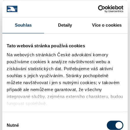
28505913
IČO:
Souhlas
Detaily
Více o cookies
Těšnov 1059/1 , 11000 Praha
Adresa:
Tato webová stránka používá cookies
Na webových stránkách České advokátní komory
používáme cookies k analýze návštěvnosti webu a
http://www.chrenektomankotrba.cz
WWW:
získávání statistických dat. Potřebujeme váš aktivní
souhlas s jejich využíváním. Stránky pochopitelně
můžete navštěvovat i jen s nutnými cookies; v takovém
kancelar@chtk.cz
Email:
případě ale nemůžeme garantovat, že všechny
integrované služby, zejména externího charakteru, budou
fungovat spolehlivě.
+420221875402
Telefon:
Výběr
Nutné
souhlasu