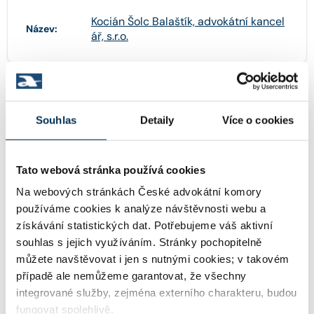
Kocián Šolc Balaštík, advokátní kancel
Název:
ář, s.r.o.
26739291
IČO:
Souhlas
Detaily
Více o cookies
Jungmannova 745/24 , 11000 Praha
Adresa:
Tato webová stránka používá cookies
Na webových stránkách České advokátní komory
používáme cookies k analýze návštěvnosti webu a
http://www.ksb.cz
WWW:
získávání statistických dat. Potřebujeme váš aktivní
souhlas s jejich využíváním. Stránky pochopitelně
můžete navštěvovat i jen s nutnými cookies; v takovém
ksbpraha@ksb.cz
Email:
případě ale nemůžeme garantovat, že všechny
integrované služby, zejména externího charakteru, budou
fungovat spolehlivě.