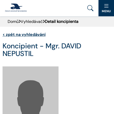
MENU
Domů
Vyhledávač
Detail koncipienta
PORTÁL ČAK
<
zpět na vyhledávání
DOMŮ
Koncipient - Mgr. DAVID
AKTUALITY
NEPUSTIL
DOKUMENTY A FORMULÁŘE
PRO VEŘEJNOST
ADVOKÁTNÍ DENÍK
KONTAKT