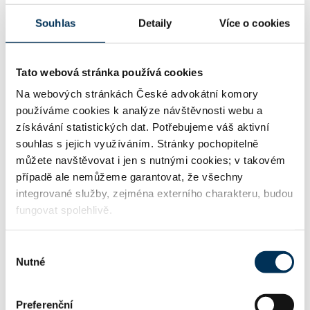
06717969
IČO:
Souhlas
Detaily
Více o cookies
Tato webová stránka používá cookies
Vinohradská 343/6 , 12000 Praha
Adresa:
Na webových stránkách České advokátní komory
používáme cookies k analýze návštěvnosti webu a
získávání statistických dat. Potřebujeme váš aktivní
http://www.akhrda.cz
WWW:
souhlas s jejich využíváním. Stránky pochopitelně
můžete navštěvovat i jen s nutnými cookies; v takovém
případě ale nemůžeme garantovat, že všechny
integrované služby, zejména externího charakteru, budou
office@akhrda.cz
Email:
fungovat spolehlivě.
Výběr
Nutné
souhlasu
Informace o jazykových znalostech a odborném zaměření
uváděné u jednotlivých advokátů jsou publikovány na
stránkách ČAK pouze podle sdělení příslušného advokáta.
Preferenční