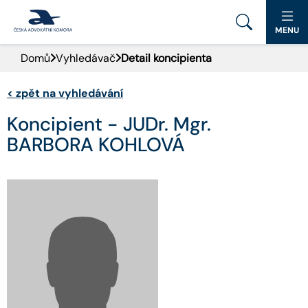
MENU
Domů
Vyhledávač
Detail koncipienta
PORTÁL ČAK
<
zpět na vyhledávání
DOMŮ
Koncipient - JUDr. Mgr.
AKTUALITY
BARBORA KOHLOVÁ
DOKUMENTY A FORMULÁŘE
PRO VEŘEJNOST
ADVOKÁTNÍ DENÍK
KONTAKT