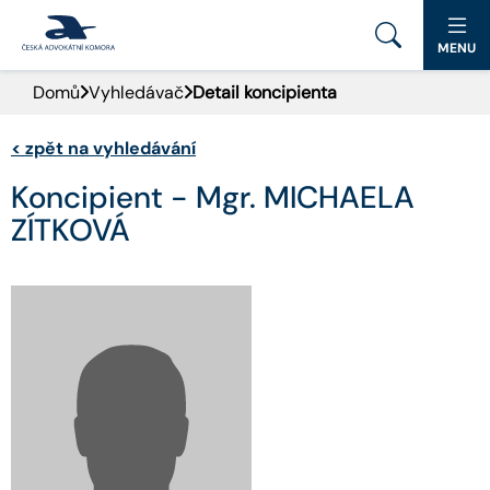
MENU
Domů
Vyhledávač
Detail koncipienta
PORTÁL ČAK
<
zpět na vyhledávání
DOMŮ
Koncipient - Mgr. MICHAELA
AKTUALITY
ZÍTKOVÁ
DOKUMENTY A FORMULÁŘE
PRO VEŘEJNOST
ADVOKÁTNÍ DENÍK
KONTAKT