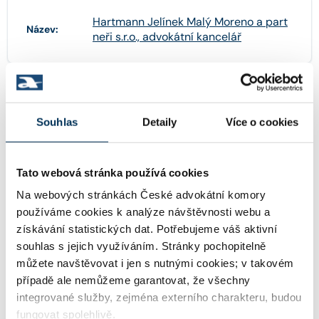
Hartmann Jelínek Malý Moreno a part
Název:
neři s.r.o., advokátní kancelář
24784681
IČO:
Souhlas
Detaily
Více o cookies
Sokolovská 5/49 , 18600 Praha
Adresa:
Tato webová stránka používá cookies
Na webových stránkách České advokátní komory
používáme cookies k analýze návštěvnosti webu a
https://www.hjmm.cz
WWW:
získávání statistických dat. Potřebujeme váš aktivní
souhlas s jejich využíváním. Stránky pochopitelně
můžete navštěvovat i jen s nutnými cookies; v takovém
recepcepha@hjmm.cz
Email:
případě ale nemůžeme garantovat, že všechny
integrované služby, zejména externího charakteru, budou
fungovat spolehlivě.