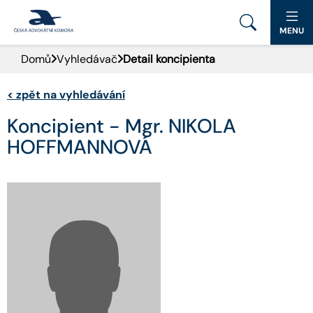
MENU
Domů
Vyhledávač
Detail koncipienta
PORTÁL ČAK
<
zpět na vyhledávání
DOMŮ
Koncipient - Mgr. NIKOLA
AKTUALITY
HOFFMANNOVÁ
DOKUMENTY A FORMULÁŘE
PRO VEŘEJNOST
ADVOKÁTNÍ DENÍK
KONTAKT