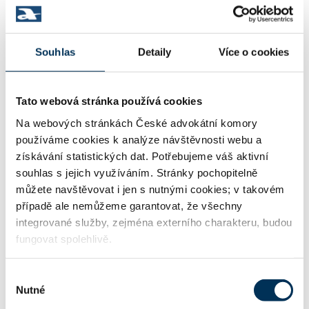
Mgr. Nikola Lejsek Tesařová, advokátka
Název:
Souhlas
Detaily
Více o cookies
10789642
IČO:
Tato webová stránka používá cookies
Na webových stránkách České advokátní komory
P. Chelčického 368/0 , 38421 Husinec
Adresa:
používáme cookies k analýze návštěvnosti webu a
získávání statistických dat. Potřebujeme váš aktivní
souhlas s jejich využíváním. Stránky pochopitelně
můžete navštěvovat i jen s nutnými cookies; v takovém
nikola@aklejsek.cz
Email:
případě ale nemůžeme garantovat, že všechny
integrované služby, zejména externího charakteru, budou
fungovat spolehlivě.
+420721656022
Telefon:
Výběr
Nutné
souhlasu