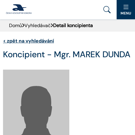
MENU
Domů
Vyhledávač
Detail koncipienta
PORTÁL ČAK
<
zpět na vyhledávání
DOMŮ
Koncipient - Mgr. MAREK DUNDA
AKTUALITY
DOKUMENTY A FORMULÁŘE
PRO VEŘEJNOST
ADVOKÁTNÍ DENÍK
KONTAKT