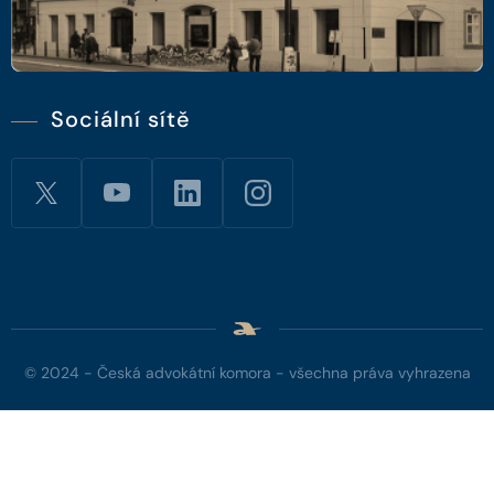
Sociální sítě
© 2024 - Česká advokátní komora - všechna práva vyhrazena