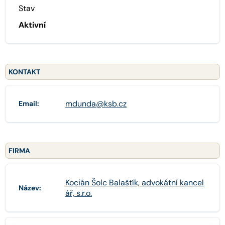
Stav
Aktivní
KONTAKT
mdunda@ksb.cz
Email:
FIRMA
Kocián Šolc Balaštík, advokátní kancel
Název:
ář, s.r.o.