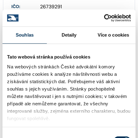
26739291
IČO:
Jungmannova 745/24 , 11000 Praha
Adresa:
Souhlas
Detaily
Více o cookies
Tato webová stránka používá cookies
http://www.ksb.cz
WWW:
Na webových stránkách České advokátní komory
používáme cookies k analýze návštěvnosti webu a
získávání statistických dat. Potřebujeme váš aktivní
ksbpraha@ksb.cz
Email:
souhlas s jejich využíváním. Stránky pochopitelně
můžete navštěvovat i jen s nutnými cookies; v takovém
případě ale nemůžeme garantovat, že všechny
+420224103316
integrované služby, zejména externího charakteru, budou
Telefon:
fungovat spolehlivě.
Výběr
+420605624316
Mobil: