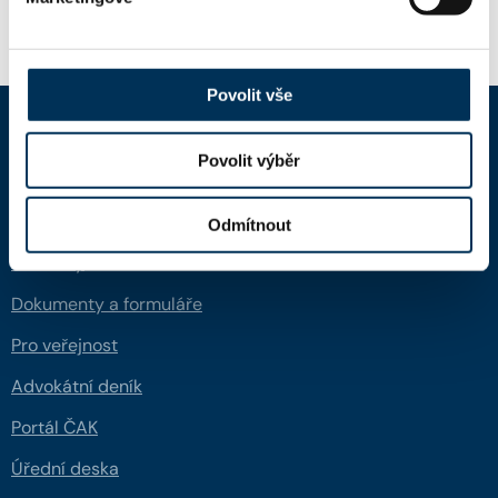
Povolit vše
Povolit výběr
ČAK
Domů
Odmítnout
Aktuality
Dokumenty a formuláře
Pro veřejnost
Advokátní deník
Portál ČAK
Úřední deska