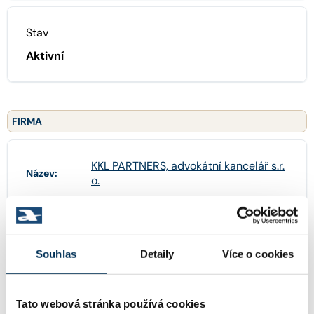
Stav
Aktivní
FIRMA
KKL PARTNERS, advokátní kancelář s.r.
Název:
o.
09067264
IČO:
Souhlas
Detaily
Více o cookies
Vodičkova 709/33 , 11000 Praha
Adresa:
Tato webová stránka používá cookies