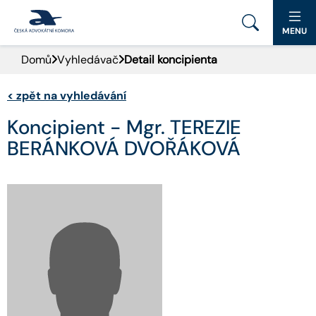
MENU
Domů
Vyhledávač
Detail koncipienta
PORTÁL ČAK
<
zpět na vyhledávání
DOMŮ
Koncipient - Mgr. TEREZIE
AKTUALITY
BERÁNKOVÁ DVOŘÁKOVÁ
DOKUMENTY A FORMULÁŘE
PRO VEŘEJNOST
ADVOKÁTNÍ DENÍK
KONTAKT