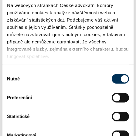
Na webových stránkách České advokátní komory
používáme cookies k analýze návštěvnosti webu a
http://www.kklp.cz
WWW:
získávání statistických dat. Potřebujeme váš aktivní
souhlas s jejich využíváním. Stránky pochopitelně
můžete navštěvovat i jen s nutnými cookies; v takovém
případě ale nemůžeme garantovat, že všechny
info@kklp.cz
Email:
integrované služby, zejména externího charakteru, budou
fungovat spolehlivě.
Výběr
Informace o jazykových znalostech a odborném zaměření
Nutné
souhlasu
uváděné u jednotlivých advokátů jsou publikovány na
stránkách ČAK pouze podle sdělení příslušného advokáta.
Tyto informace nejsou ČAK ověřovány či garantovány. Je-
Preferenční
li u advokáta uvedena znalost cizího právního řádu či
schopnost poskytovat právní služby podle práva cizího
státu, upozorňuje ČAK, že poskytování právních služeb
Statistické
podle práva cizího státu není pojištěno v hromadném
pojištění profesní odpovědnosti advokátů rámcovou
pojistnou smlouvou podle § 24c zákona o advokacii.
Marketingové