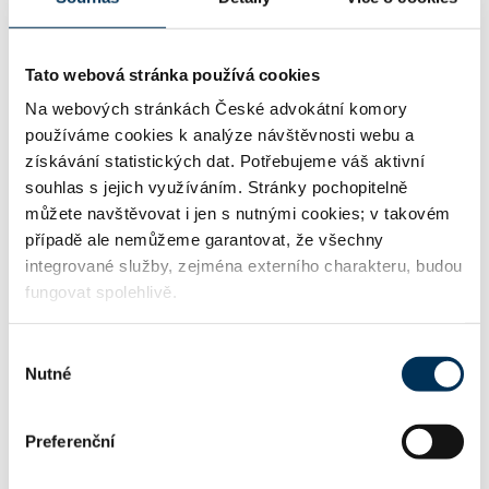
http://www.machlegal.eu
WWW:
Tato webová stránka používá cookies
Na webových stránkách České advokátní komory
používáme cookies k analýze návštěvnosti webu a
tm@machlegal.eu
Email:
získávání statistických dat. Potřebujeme váš aktivní
souhlas s jejich využíváním. Stránky pochopitelně
můžete navštěvovat i jen s nutnými cookies; v takovém
+420245008552
Telefon:
případě ale nemůžeme garantovat, že všechny
integrované služby, zejména externího charakteru, budou
fungovat spolehlivě.
Informace o jazykových znalostech a odborném zaměření
Výběr
uváděné u jednotlivých advokátů jsou publikovány na
Nutné
souhlasu
stránkách ČAK pouze podle sdělení příslušného advokáta.
Tyto informace nejsou ČAK ověřovány či garantovány. Je-
li u advokáta uvedena znalost cizího právního řádu či
Preferenční
schopnost poskytovat právní služby podle práva cizího
státu, upozorňuje ČAK, že poskytování právních služeb