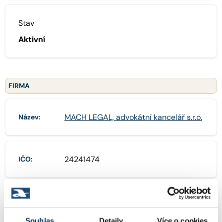
Stav
Aktivní
FIRMA
MACH LEGAL, advokátní kancelář s.r.o.
Název:
24241474
IČO:
Viktora Huga 377/4 , 15000 Praha
Adresa:
Souhlas
Detaily
Více o cookies