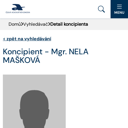
MENU
Domů
Vyhledávač
Detail koncipienta
PORTÁL ČAK
<
zpět na vyhledávání
DOMŮ
Koncipient - Mgr. NELA
AKTUALITY
MAŠKOVÁ
DOKUMENTY A FORMULÁŘE
PRO VEŘEJNOST
ADVOKÁTNÍ DENÍK
KONTAKT