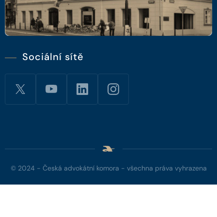
Sociální sítě
© 2024 - Česká advokátní komora - všechna práva vyhrazena