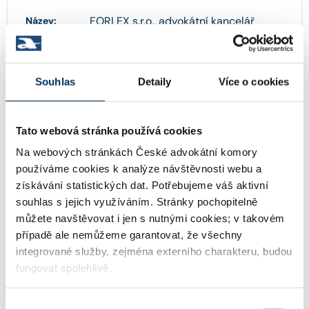
FORLEX s.r.o., advokátní kancelář
Název:
04275705
IČO:
Souhlas
Detaily
Více o cookies
Tato webová stránka používá cookies
28. října 3159/29 , 70200 Ostrava
Adresa:
Na webových stránkách České advokátní komory
používáme cookies k analýze návštěvnosti webu a
získávání statistických dat. Potřebujeme váš aktivní
http://www.forlex.cz
WWW:
souhlas s jejich využíváním. Stránky pochopitelně
můžete navštěvovat i jen s nutnými cookies; v takovém
případě ale nemůžeme garantovat, že všechny
integrované služby, zejména externího charakteru, budou
info@forlex.cz
Email:
fungovat spolehlivě.
Výběr