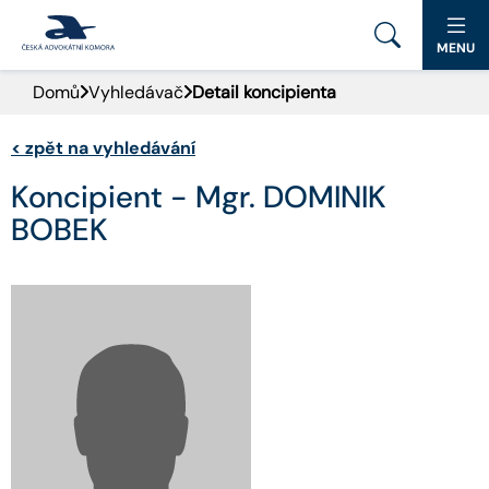
MENU
Domů
Vyhledávač
Detail koncipienta
PORTÁL ČAK
<
zpět na vyhledávání
DOMŮ
Koncipient - Mgr. DOMINIK
AKTUALITY
BOBEK
DOKUMENTY A FORMULÁŘE
PRO VEŘEJNOST
ADVOKÁTNÍ DENÍK
KONTAKT