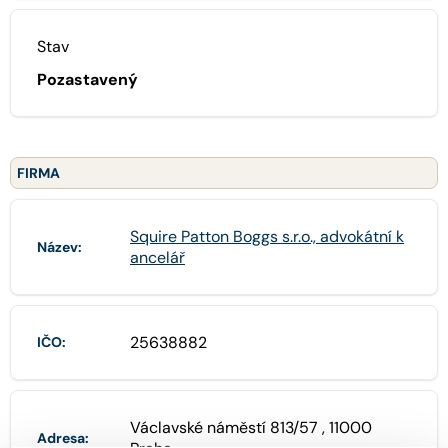
Stav
Pozastavený
FIRMA
Squire Patton Boggs s.r.o., advokátní k
Název:
ancelář
25638882
IČO:
Václavské náměstí 813/57 , 11000
Adresa: