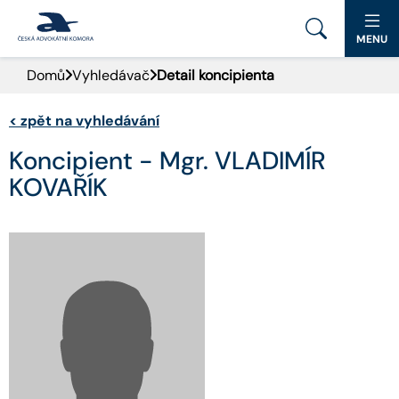
MENU
Domů
Vyhledávač
Detail koncipienta
PORTÁL ČAK
<
zpět na vyhledávání
DOMŮ
Koncipient - Mgr. VLADIMÍR
AKTUALITY
KOVAŘÍK
DOKUMENTY A FORMULÁŘE
PRO VEŘEJNOST
ADVOKÁTNÍ DENÍK
KONTAKT