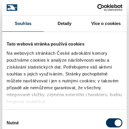
Praha
Souhlas
Detaily
Více o cookies
http://www.squirepattonboggs.com
WWW:
Tato webová stránka používá cookies
radek.janecek@squirepb.com, lubos.ti
Na webových stránkách České advokátní komory
chy@squirepb.com, jeff.mcgehee@sq
Email:
používáme cookies k analýze návštěvnosti webu a
uirepb.com, val.papirnik@squire
získávání statistických dat. Potřebujeme váš aktivní
souhlas s jejich využíváním. Stránky pochopitelně
můžete navštěvovat i jen s nutnými cookies; v takovém
+420221662292
Telefon:
případě ale nemůžeme garantovat, že všechny
integrované služby, zejména externího charakteru, budou
fungovat spolehlivě.
+420221662282
Mobil:
Výběr
Nutné
souhlasu