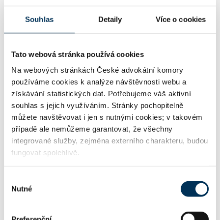
Souhlas
Detaily
Více o cookies
http://www.rsplegal.cz
WWW:
Tato webová stránka používá cookies
info@rsplegal.cz
Email:
Na webových stránkách České advokátní komory
používáme cookies k analýze návštěvnosti webu a
získávání statistických dat. Potřebujeme váš aktivní
+420222987597
Telefon:
souhlas s jejich využíváním. Stránky pochopitelně
můžete navštěvovat i jen s nutnými cookies; v takovém
případě ale nemůžeme garantovat, že všechny
integrované služby, zejména externího charakteru, budou
Mgr. Radil: +420 603 570 045
Další telefony:
fungovat spolehlivě.
Výběr
Nutné
souhlasu
Informace o jazykových znalostech a odborném zaměření
uváděné u jednotlivých advokátů jsou publikovány na
stránkách ČAK pouze podle sdělení příslušného advokáta.
Preferenční