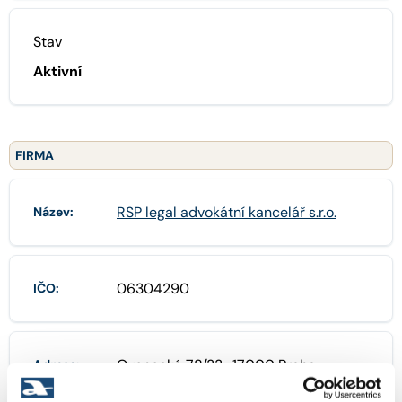
Stav
Aktivní
FIRMA
RSP legal advokátní kancelář s.r.o.
Název:
06304290
IČO:
Ovenecká 78/33 , 17000 Praha
Adresa: