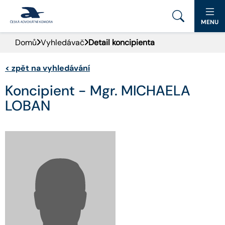
MENU
Domů
Vyhledávač
Detail koncipienta
PORTÁL ČAK
<
zpět na vyhledávání
DOMŮ
Koncipient - Mgr. MICHAELA
AKTUALITY
LOBAN
DOKUMENTY A FORMULÁŘE
PRO VEŘEJNOST
ADVOKÁTNÍ DENÍK
KONTAKT