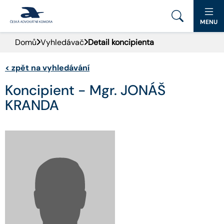
MENU
Domů
Vyhledávač
Detail koncipienta
PORTÁL ČAK
<
zpět na vyhledávání
DOMŮ
Koncipient - Mgr. JONÁŠ
AKTUALITY
KRANDA
DOKUMENTY A FORMULÁŘE
PRO VEŘEJNOST
ADVOKÁTNÍ DENÍK
KONTAKT