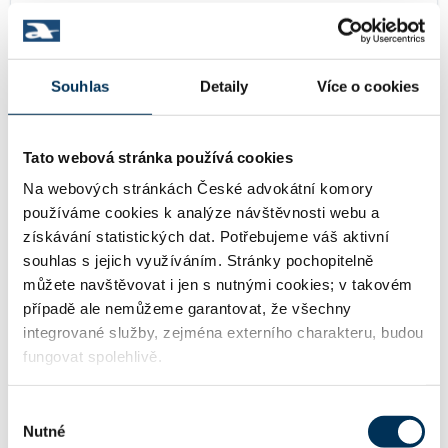
Schönherr Rechtsanwälte GmbH, orga
Název:
nizační složka
Souhlas
Detaily
Více o cookies
06518974
IČO:
Tato webová stránka používá cookies
Na webových stránkách České advokátní komory
používáme cookies k analýze návštěvnosti webu a
Jindřišská 937/16 , 11000 Praha
Adresa:
získávání statistických dat. Potřebujeme váš aktivní
souhlas s jejich využíváním. Stránky pochopitelně
můžete navštěvovat i jen s nutnými cookies; v takovém
m.kubanek@schoenherr.eu
Email:
případě ale nemůžeme garantovat, že všechny
integrované služby, zejména externího charakteru, budou
fungovat spolehlivě.
+420225996500
Telefon:
Výběr
Nutné
souhlasu