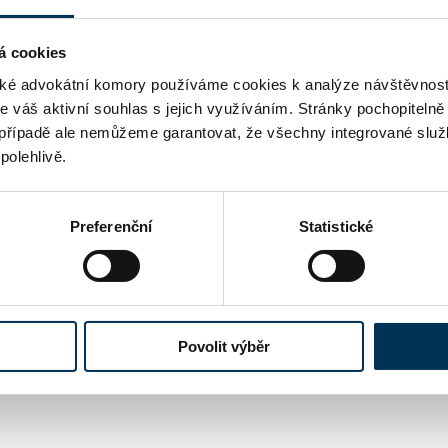
Vi
ADRESA
á cookies
é advokátní komory používáme cookies k analýze návštěvnost
ht
WWW
me váš aktivní souhlas s jejich využíváním. Stránky pochopitelně
případě ale nemůžeme garantovat, že všechny integrované služ
in
EMAIL
polehlivě.
+4
TELEFON
Preferenční
Statistické
 uváděné u jednotlivých advokátů jsou publikovány na strán
-li u advokáta uvedena znalost cizího právního řádu či schopn
práva cizího státu není pojištěno v hromadném pojištění pro
Povolit výběr