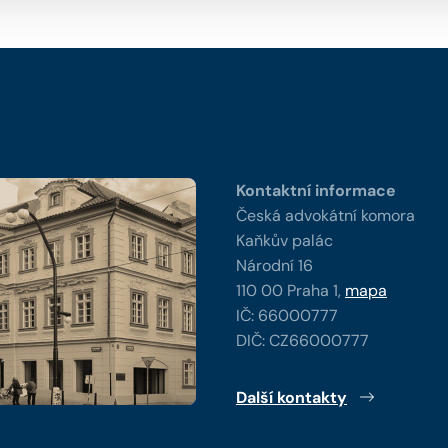
y
Kontaktní informace
Česká advokátní komora
Kaňkův palác
Národní 16
110 00 Praha 1,
mapa
IČ: 66000777
DIČ: CZ66000777
Další kontakty