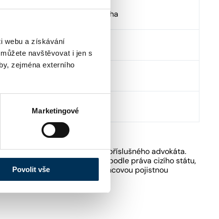
nohradská 2828/151 , 13000 Praha
i webu a získávání
tp://www.broz-sedlaty.cz
 můžete navštěvovat i jen s
by, zejména externího
fo@broz-sedlaty.cz
20246028028
Marketingové
kách ČAK pouze podle sdělení příslušného advokáta.
ost poskytovat právní služby podle práva cizího státu,
fesní odpovědnosti advokátů rámcovou pojistnou
Povolit vše