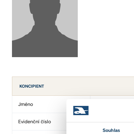
KONCIPIENT
Jméno
Mgr. TOMÁŠ N
Evidenční číslo
46559
Souhlas