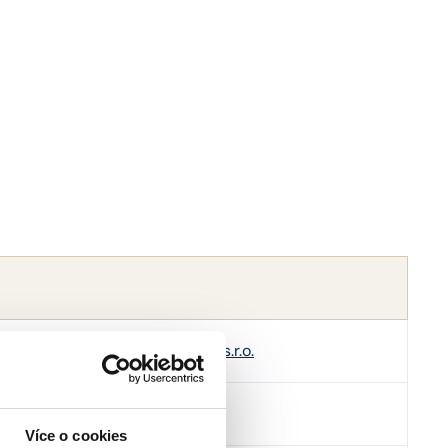
vokátní kancelář Brož, Sedlatý s.r.o.
827452
Více o cookies