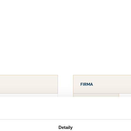
FIRMA
OVÁK
Ad
NÁZEV
24
IČO
Detaily