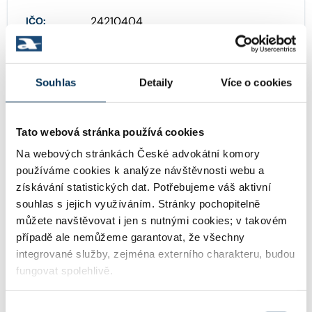
24210404
IČO:
Hvězdova 1716/2b , 14000 Praha
Adresa:
Souhlas
Detaily
Více o cookies
Tato webová stránka používá cookies
http://www.accace.cz
WWW:
Na webových stránkách České advokátní komory
používáme cookies k analýze návštěvnosti webu a
získávání statistických dat. Potřebujeme váš aktivní
jan.najman@accace.com
Email:
souhlas s jejich využíváním. Stránky pochopitelně
můžete navštěvovat i jen s nutnými cookies; v takovém
případě ale nemůžeme garantovat, že všechny
integrované služby, zejména externího charakteru, budou
+420222753482
Telefon:
fungovat spolehlivě.
Výběr