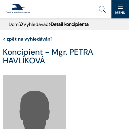
MENU
Domů
Vyhledávač
Detail koncipienta
PORTÁL ČAK
<
zpět na vyhledávání
DOMŮ
Koncipient - Mgr. PETRA
AKTUALITY
HAVLÍKOVÁ
DOKUMENTY A FORMULÁŘE
PRO VEŘEJNOST
ADVOKÁTNÍ DENÍK
KONTAKT