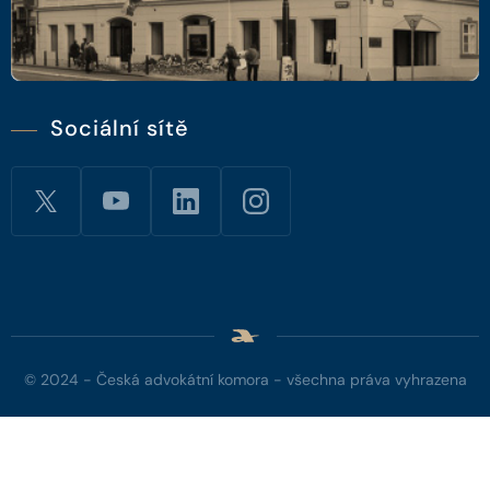
Sociální sítě
© 2024 - Česká advokátní komora - všechna práva vyhrazena