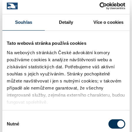
08289344
IČO:
Souhlas
Detaily
Více o cookies
V luhu 754/18 , 14000 Praha
Adresa:
Tato webová stránka používá cookies
Na webových stránkách České advokátní komory
http://+420241010822
WWW:
používáme cookies k analýze návštěvnosti webu a
získávání statistických dat. Potřebujeme váš aktivní
souhlas s jejich využíváním. Stránky pochopitelně
můžete navštěvovat i jen s nutnými cookies; v takovém
hhorova@akhorova.com
Email:
případě ale nemůžeme garantovat, že všechny
integrované služby, zejména externího charakteru, budou
fungovat spolehlivě.
+420241010820
Telefon:
Výběr
Nutné
souhlasu