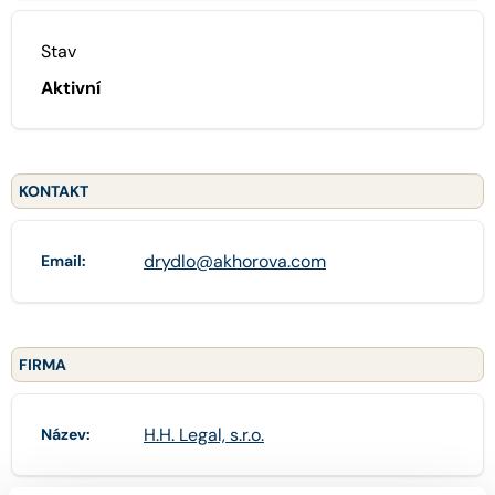
Stav
Aktivní
KONTAKT
drydlo@akhorova.com
Email:
FIRMA
H.H. Legal, s.r.o.
Název: