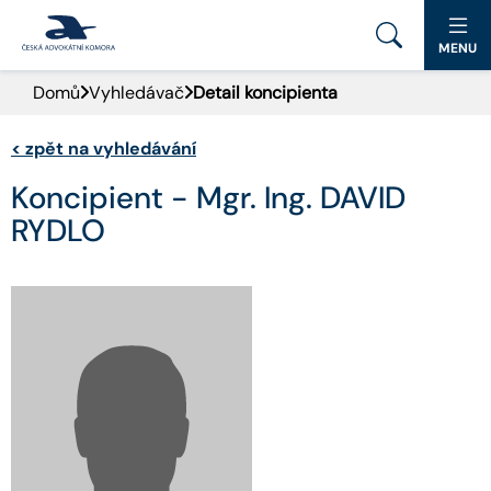
MENU
Domů
Vyhledávač
Detail koncipienta
PORTÁL ČAK
<
zpět na vyhledávání
DOMŮ
Koncipient - Mgr. Ing. DAVID
AKTUALITY
RYDLO
DOKUMENTY A FORMULÁŘE
PRO VEŘEJNOST
ADVOKÁTNÍ DENÍK
KONTAKT