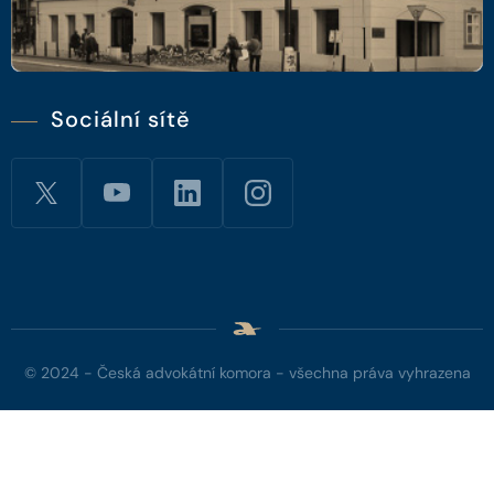
Sociální sítě
© 2024 - Česká advokátní komora - všechna práva vyhrazena