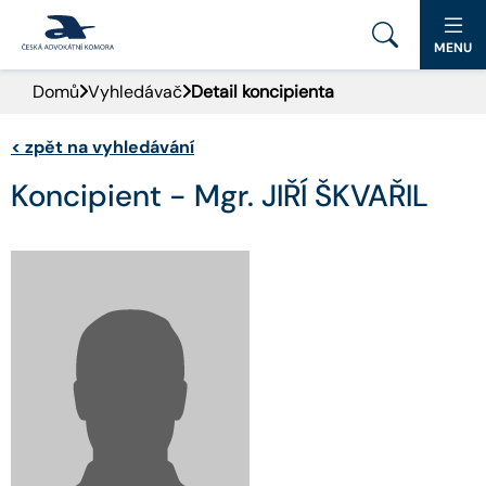
MENU
Domů
Vyhledávač
Detail koncipienta
PORTÁL ČAK
<
zpět na vyhledávání
DOMŮ
Koncipient - Mgr. JIŘÍ ŠKVAŘIL
AKTUALITY
DOKUMENTY A FORMULÁŘE
PRO VEŘEJNOST
ADVOKÁTNÍ DENÍK
KONTAKT