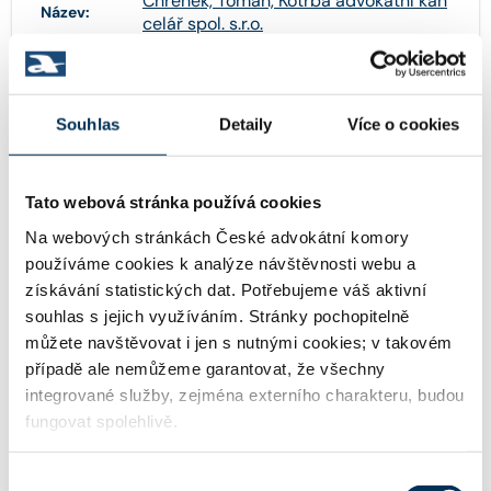
Chrenek, Toman, Kotrba advokátní kan
Název:
celář spol. s.r.o.
28505913
IČO:
Souhlas
Detaily
Více o cookies
Tato webová stránka používá cookies
Těšnov 1059/1 , 11000 Praha
Adresa:
Na webových stránkách České advokátní komory
používáme cookies k analýze návštěvnosti webu a
získávání statistických dat. Potřebujeme váš aktivní
http://www.chrenektomankotrba.cz
WWW:
souhlas s jejich využíváním. Stránky pochopitelně
můžete navštěvovat i jen s nutnými cookies; v takovém
případě ale nemůžeme garantovat, že všechny
kancelar@chtk.cz
integrované služby, zejména externího charakteru, budou
Email:
fungovat spolehlivě.
Výběr
+420221875402
Telefon: