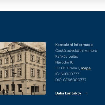
y
Kontaktní informace
Česká advokátní komora
Kaňkův palác
Národní 16
110 00 Praha 1,
mapa
IČ: 66000777
DIČ: CZ66000777
Další kontakty