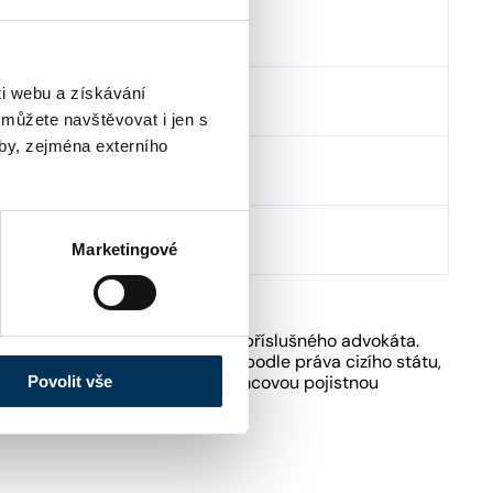
břežní 648/1 , 18600 Praha
i webu a získávání
tp://www.kpmglegal.cz
 můžete navštěvovat i jen s
by, zejména externího
gal@kpmg.cz
420222123535
Marketingové
kách ČAK pouze podle sdělení příslušného advokáta.
ost poskytovat právní služby podle práva cizího státu,
fesní odpovědnosti advokátů rámcovou pojistnou
Povolit vše