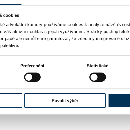
Po
ADRESA
á cookies
é advokátní komory používáme cookies k analýze návštěvnost
ht
WWW
me váš aktivní souhlas s jejich využíváním. Stránky pochopitelně
případě ale nemůžeme garantovat, že všechny integrované služ
le
EMAIL
polehlivě.
+
TELEFON
Preferenční
Statistické
 uváděné u jednotlivých advokátů jsou publikovány na strán
-li u advokáta uvedena znalost cizího právního řádu či schopn
práva cizího státu není pojištěno v hromadném pojištění pro
Povolit výběr