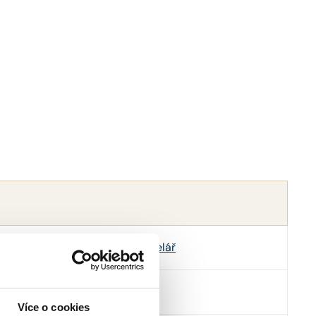
MG Legal s.r.o., advokátní kancelář
4733598
Více o cookies