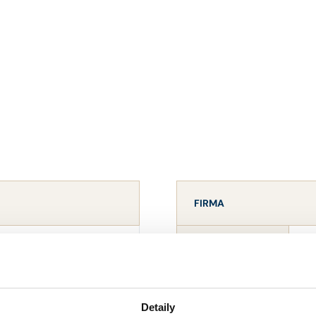
FIRMA
 LI
KP
NÁZEV
2
IČO
Detaily