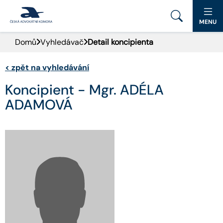
MENU
Domů
Vyhledávač
Detail koncipienta
PORTÁL ČAK
<
zpět na vyhledávání
DOMŮ
Koncipient - Mgr. ADÉLA
AKTUALITY
ADAMOVÁ
DOKUMENTY A FORMULÁŘE
PRO VEŘEJNOST
ADVOKÁTNÍ DENÍK
KONTAKT