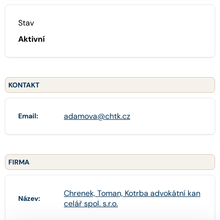
Stav
Aktivní
KONTAKT
adamova@chtk.cz
Email:
FIRMA
Chrenek, Toman, Kotrba advokátní kan
Název:
celář spol. s.r.o.