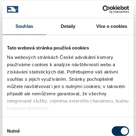
28505913
IČO:
Souhlas
Detaily
Více o cookies
Těšnov 1059/1 , 11000 Praha
Adresa:
Tato webová stránka používá cookies
Na webových stránkách České advokátní komory
používáme cookies k analýze návštěvnosti webu a
http://www.chrenektomankotrba.cz
WWW:
získávání statistických dat. Potřebujeme váš aktivní
souhlas s jejich využíváním. Stránky pochopitelně
můžete navštěvovat i jen s nutnými cookies; v takovém
kancelar@chtk.cz
Email:
případě ale nemůžeme garantovat, že všechny
integrované služby, zejména externího charakteru, budou
fungovat spolehlivě.
+420221875402
Telefon:
Výběr
Nutné
souhlasu