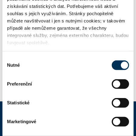
získávání statistických dat. Potřebujeme váš aktivní
souhlas s jejich využíváním. Stránky pochopitelně
Informace o jazykových znalostech a odborném zaměření
můžete navštěvovat i jen s nutnými cookies; v takovém
uváděné u jednotlivých advokátů jsou publikovány na
případě ale nemůžeme garantovat, že všechny
stránkách ČAK pouze podle sdělení příslušného advokáta.
integrované služby, zejména externího charakteru, budou
Tyto informace nejsou ČAK ověřovány či garantovány. Je-
li u advokáta uvedena znalost cizího právního řádu či
fungovat spolehlivě.
schopnost poskytovat právní služby podle práva cizího
státu, upozorňuje ČAK, že poskytování právních služeb
Výběr
podle práva cizího státu není pojištěno v hromadném
Nutné
pojištění profesní odpovědnosti advokátů rámcovou
souhlasu
pojistnou smlouvou podle § 24c zákona o advokacii.
Preferenční
Statistické
Marketingové
ČAK