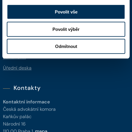
Domů
Povolit vše
Aktuality
Dokumenty a formuláře
Povolit výběr
Pro veřejnost
Advokátní deník
Odmítnout
Portál ČAK
Úřední deska
Kontakty
Kontaktní informace
Česká advokátní komora
Kaňkův palác
Národní 16
110 00 Praha 1,
mapa