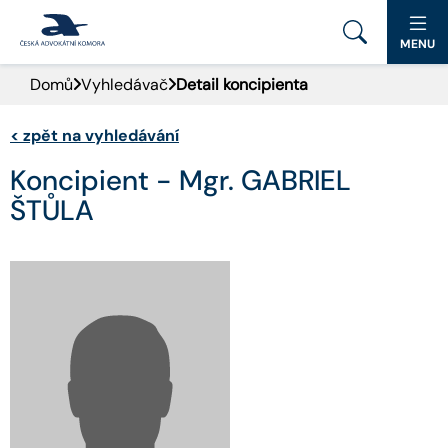
MENU
Domů
Vyhledávač
Detail koncipienta
PORTÁL ČAK
<
zpět na vyhledávání
DOMŮ
Koncipient - Mgr. GABRIEL
AKTUALITY
ŠTŮLA
DOKUMENTY A FORMULÁŘE
PRO VEŘEJNOST
ADVOKÁTNÍ DENÍK
KONTAKT