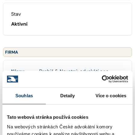
Stav
Aktivní
FIRMA
Drobiš & Novotný, advokáti s.r.o.
Název:
Souhlas
Detaily
Více o cookies
13960911
IČO:
Tato webová stránka používá cookies
Jankovcova 1627/16a , 17000 Praha
Adresa:
Na webových stránkách České advokátní komory
používáme cookies k analýze návštěvnosti webu a